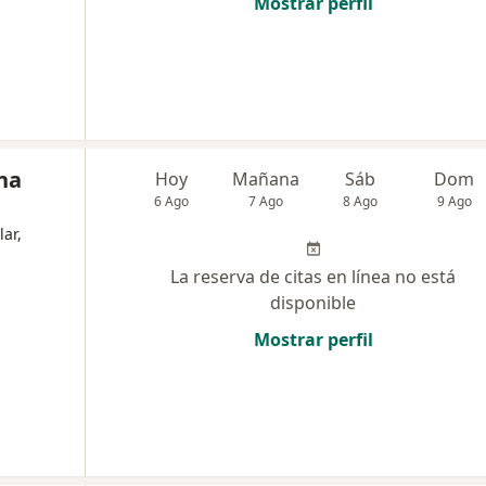
Mostrar perfil
na
Hoy
Mañana
Sáb
Dom
6 Ago
7 Ago
8 Ago
9 Ago
lar,
La reserva de citas en línea no está
disponible
Mostrar perfil