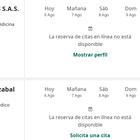
S.A.S.
Hoy
Mañana
Sáb
Dom
6 Ago
7 Ago
8 Ago
9 Ago
edicina
La reserva de citas en línea no está
disponible
Mostrar perfil
zabal
Hoy
Mañana
Sáb
Dom
6 Ago
7 Ago
8 Ago
9 Ago
édico
La reserva de citas en línea no está
disponible
Solicita una cita