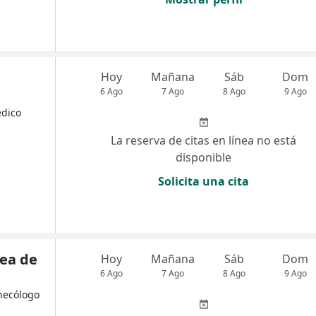
Hoy
Mañana
Sáb
Dom
6 Ago
7 Ago
8 Ago
9 Ago
édico
La reserva de citas en línea no está
disponible
Solicita una cita
rea de
Hoy
Mañana
Sáb
Dom
6 Ago
7 Ago
8 Ago
9 Ago
inecólogo