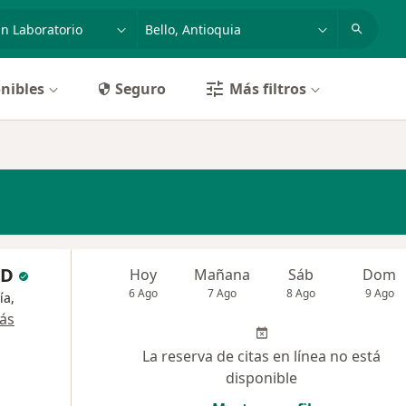
dad, enfermedad o nombre
p. ej. Bogotá
nibles
Seguro
Más filtros
UD
Hoy
Mañana
Sáb
Dom
6 Ago
7 Ago
8 Ago
9 Ago
ía,
ás
La reserva de citas en línea no está
disponible