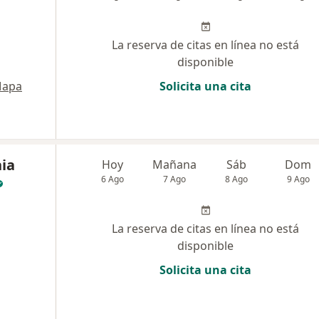
La reserva de citas en línea no está
disponible
apa
Solicita una cita
nia
Hoy
Mañana
Sáb
Dom
6 Ago
7 Ago
8 Ago
9 Ago
La reserva de citas en línea no está
disponible
Solicita una cita