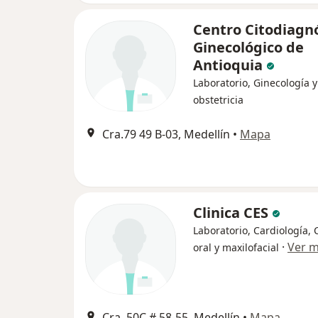
Centro Citodiagn
Ginecológico de
Antioquia
Laboratorio, Ginecología y
obstetricia
Cra.79 49 B-03, Medellín
•
Mapa
Clinica CES
Laboratorio, Cardiología, 
·
Ver 
oral y maxilofacial
Cra. 50C # 58-55, Medellín
•
Mapa