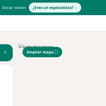
Iniciar sesión
¿Eres un especialista?
Ampliar mapa
Lun
Mar
Mié
10 Ago
11 Ago
12 Ago