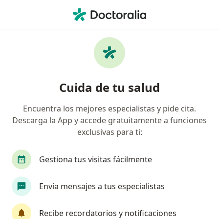
Men
Terapeuta Complementario • Medellín, Antioquia
Filtros
Seguro:
Municipio De Cajicá
Profesionales en medicina complementaria
Cuida de tu salud
recomendados de Municipio De Cajicá en
Medellín
Encuentra los mejores especialistas y pide cita.
Descarga la App y accede gratuitamente a funciones
exclusivas para ti:
Gestiona tus visitas fácilmente
Envía mensajes a tus especialistas
Dra. Juliana Valencia Oyuela
Recibe recordatorios y notificaciones
·
Ver más
Terapeuta complementario, Medico alternativo