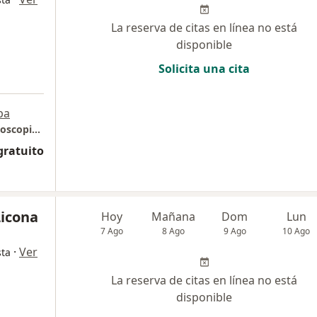
La reserva de citas en línea no está
disponible
Solicita una cita
a
pa
Consulta Presencial Gastroenterología - Endoscopia Digestiva - Medicina Interna (Envigado-Medellín)
gratuito
Licona
Hoy
Mañana
Dom
Lun
7 Ago
8 Ago
9 Ago
10 Ago
·
Ver
sta
La reserva de citas en línea no está
disponible