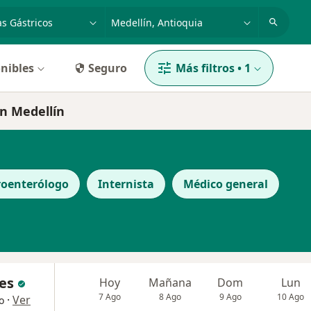
dad, enfermedad o nombre
p. ej. Bogotá
nibles
Seguro
Más filtros
•
1
en Medellín
roenterólogo
Internista
Médico general
ces
Hoy
Mañana
Dom
Lun
7 Ago
8 Ago
9 Ago
10 Ago
·
Ver
o