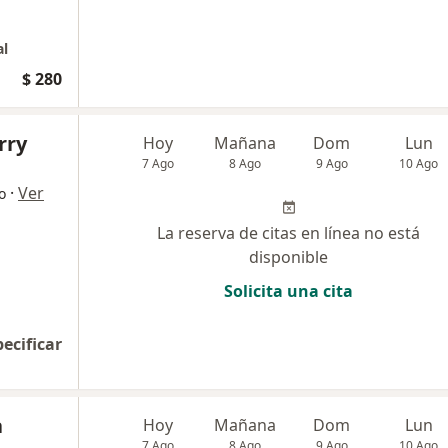
al
$ 280
rry
Hoy
Mañana
Dom
Lun
7 Ago
8 Ago
9 Ago
10 Ago
·
Ver
o
La reserva de citas en línea no está
disponible
Solicita una cita
pecificar
a
Hoy
Mañana
Dom
Lun
7 Ago
8 Ago
9 Ago
10 Ago