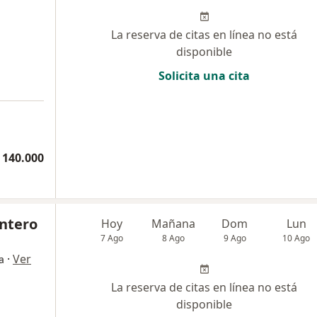
La reserva de citas en línea no está
disponible
Solicita una cita
a
 140.000
ntero
Hoy
Mañana
Dom
Lun
7 Ago
8 Ago
9 Ago
10 Ago
·
Ver
a
La reserva de citas en línea no está
disponible