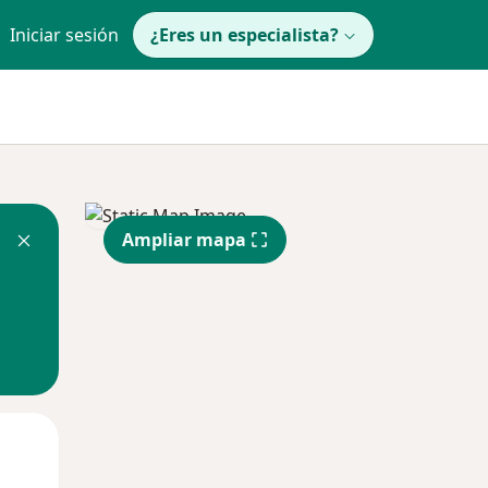
Iniciar sesión
¿Eres un especialista?
Ampliar mapa
Mar
Mié
Jue
11 Ago
12 Ago
13 Ago