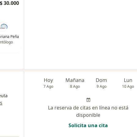
$ 30.000
riana Peña
ntólogo
Hoy
Mañana
Dom
Lun
7 Ago
8 Ago
9 Ago
10 Ago
euta
s
La reserva de citas en línea no está
disponible
Solicita una cita