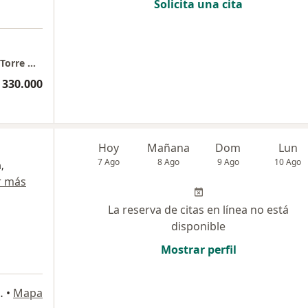
Solicita una cita
Erick Licona - Gastroenterologo - Medellin - Torre médica Comedal, Ciudad del Rio Consultorio 1114
 330.000
Hoy
Mañana
Dom
Lun
7 Ago
8 Ago
9 Ago
10 Ago
,
r más
La reserva de citas en línea no está
disponible
Mostrar perfil
ria, Medellín, Antioquia, Medellín
•
Mapa