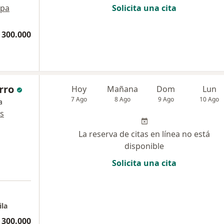
pa
Solicita una cita
 300.000
rro
Hoy
Mañana
Dom
Lun
7 Ago
8 Ago
9 Ago
10 Ago
a
s
La reserva de citas en línea no está
disponible
Solicita una cita
ila
 300.000