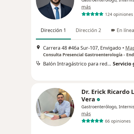
más
124 opiniones
Dirección 1
Dirección 2
En líne
Carrera 48 #46a Sur-107, Envigado
•
Ma
Balón Intragástrico para reducción de peso
Servicio 
Dr. Erick Ricardo 
Vera
Gastroenterólogo, Interni
más
66 opiniones