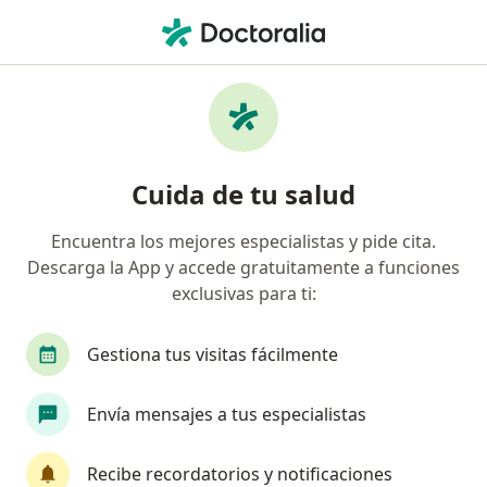
Men
Parálisis Facial • Medellín, Antioquia
Filtros
• 1
Seguro
Mapa
Especialistas en Parálisis facial en Medellín
Cuida de tu salud
Encuentra los mejores especialistas y pide cita.
¿Qué especialidad estás buscando?
Descarga la App y accede gratuitamente a funciones
Fisioterapeuta
Terapeuta complementario
exclusivas para ti:
Gestiona tus visitas fácilmente
Envía mensajes a tus especialistas
Recibe recordatorios y notificaciones