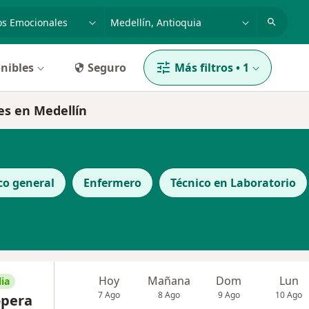
dad, enfermedad o nombre
p. ej. Bogotá
nibles
Seguro
Más filtros
•
1
es en Medellín
co general
Enfermero
Técnico en Laboratorio
Hoy
Mañana
Dom
Lun
ia
7 Ago
8 Ago
9 Ago
10 Ago
opera