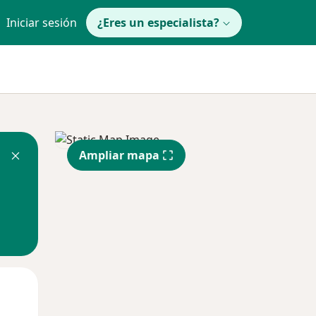
Iniciar sesión
¿Eres un especialista?
Ampliar mapa
Mar
Mié
Jue
11 Ago
12 Ago
13 Ago