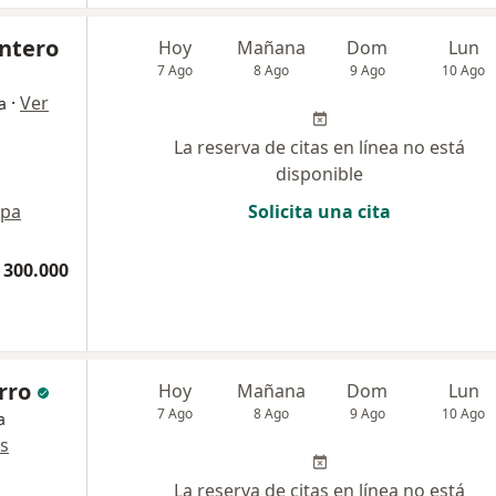
ntero
Hoy
Mañana
Dom
Lun
7 Ago
8 Ago
9 Ago
10 Ago
·
Ver
a
La reserva de citas en línea no está
disponible
pa
Solicita una cita
 300.000
rro
Hoy
Mañana
Dom
Lun
7 Ago
8 Ago
9 Ago
10 Ago
a
s
La reserva de citas en línea no está