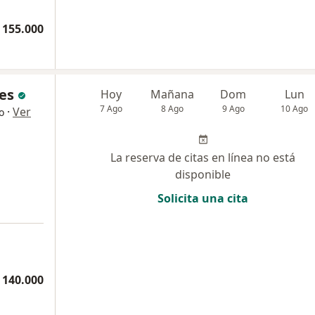
 155.000
ces
Hoy
Mañana
Dom
Lun
7 Ago
8 Ago
9 Ago
10 Ago
·
Ver
o
La reserva de citas en línea no está
disponible
Solicita una cita
a
 140.000