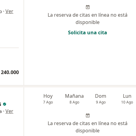
·
Ver
o
La reserva de citas en línea no está
disponible
Solicita una cita
a
 240.000
Hoy
Mañana
Dom
Lun
s
7 Ago
8 Ago
9 Ago
10 Ago
·
Ver
a
La reserva de citas en línea no está
disponible