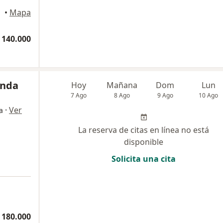
igado
•
Mapa
 140.000
anda
Hoy
Mañana
Dom
Lun
7 Ago
8 Ago
9 Ago
10 Ago
·
Ver
a
La reserva de citas en línea no está
disponible
Solicita una cita
 180.000