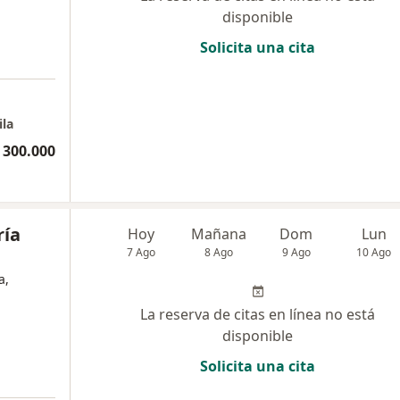
disponible
Solicita una cita
ila
 300.000
ría
Hoy
Mañana
Dom
Lun
7 Ago
8 Ago
9 Ago
10 Ago
a,
La reserva de citas en línea no está
disponible
Solicita una cita
a