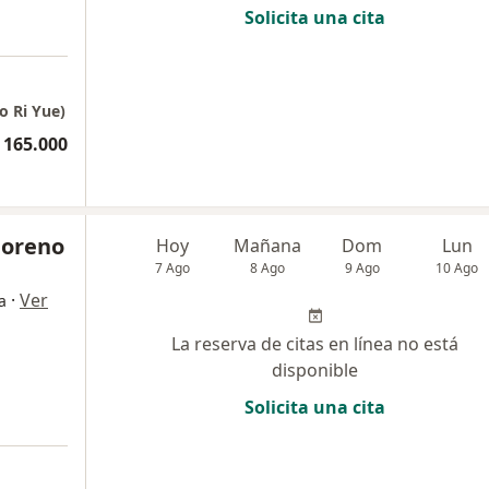
Solicita una cita
o Ri Yue)
 165.000
Moreno
Hoy
Mañana
Dom
Lun
7 Ago
8 Ago
9 Ago
10 Ago
·
Ver
a
La reserva de citas en línea no está
disponible
Solicita una cita