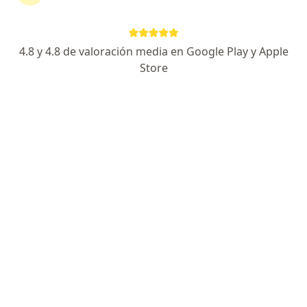
Dirección
En línea
4.8 y 4.8 de valoración media en Google Play y Apple
Calle 47 #1-28, Tunja
•
Mapa
Store
DR EDWAR ROZO - TUNJA - MEDICO FUNCIONAL
Este especialista no ofrece reserva de cita en línea en esta dirección.
Solicita una cita
Especialistas disponibles
Estos especialistas se encuentran fuera de Tunja,
Boyacá, en zonas cercanas a tu búsqueda