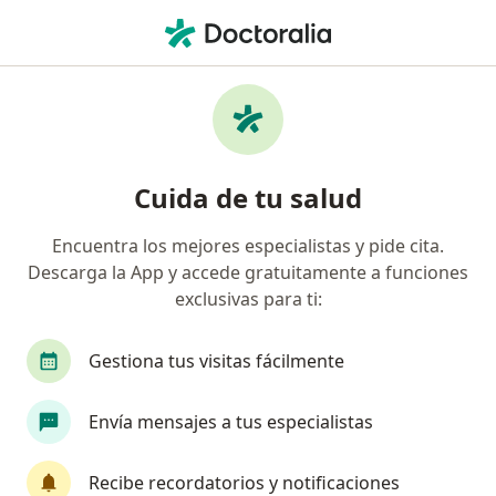
Men
Terapeuta Complementario • Tunja, Boyacá
Filtros
Mapa
Profesionales en medicina complementaria
Cuida de tu salud
en Tunja
Encuentra los mejores especialistas y pide cita.
Descarga la App y accede gratuitamente a funciones
exclusivas para ti:
Gestiona tus visitas fácilmente
Envía mensajes a tus especialistas
Dr. Edwar Rozo ortiz
·
Ver más
Terapeuta complementario, Internista
Recibe recordatorios y notificaciones
138 opiniones