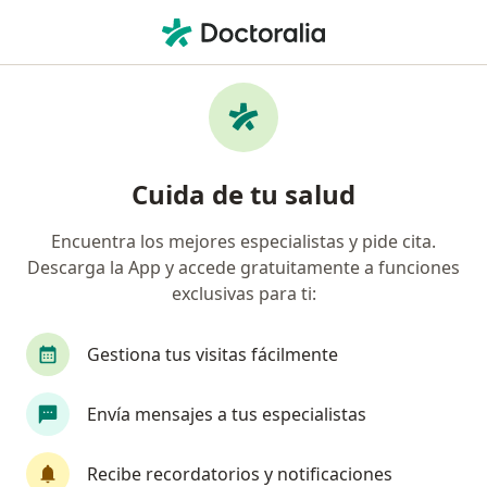
Men
Artrosis • Tunja, Boyacá
Filtros
• 1
Seguro
Mapa
Especialistas en Artrosis en Tunja
Cuida de tu salud
Encuentra los mejores especialistas y pide cita.
¿Qué especialidad estás buscando?
Descarga la App y accede gratuitamente a funciones
Ortopedista y Traumatólogo
exclusivas para ti:
Medico alternativo
Gestiona tus visitas fácilmente
Terapeuta complementario
Internista
Envía mensajes a tus especialistas
Recibe recordatorios y notificaciones