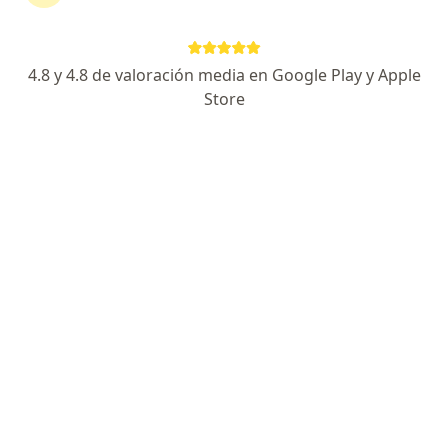
4.8 y 4.8 de valoración media en Google Play y Apple
Store
Dr. Oscar Fernando Rincón García
·
Ver más
Ortopedista y traumatólogo
398 opiniones
Dirección 1
Dirección 2
En línea
Cra. 2ª Este #70E-10, Tunja
•
Mapa
Centro Comercial Hacienda Casa Vieja
Visita Ortopedia y Traumatología
desde $ 200.000
Este especialista no ofrece reserva de cita en línea en esta dirección.
Solicita una cita