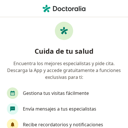
Men
Terapeuta Ocupacional • Usaquen, Cundinamarca
Filtros
Seguro
Mapa
Terapeutas ocupacionales en Usaquen
Cuida de tu salud
Encuentra los mejores especialistas y pide cita.
¿Cuál es tu compañía aseguradora?
Descarga la App y accede gratuitamente a funciones
Allianz Seguros S.A.
exclusivas para ti:
Gestiona tus visitas fácilmente
Envía mensajes a tus especialistas
Recibe recordatorios y notificaciones