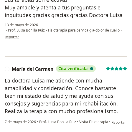
Muy amable y atenta a tus preguntas e
inquitudes gracias gracias gracias Doctora Luisa
13 de mayo de 2026
•
Prof. Luisa Bonilla Ruiz
•
Fisioterapia para cervicalgia-dolor de cuello
•
en opinión del usuario Marcela Delgado
Reportar
María del Carmen
Cita verificada
M
La doctora Luisa me atiende con mucha
amabilidad y consideración. Conoce bastante
bien mi estado de salud y me ayuda con sus
consejos y sugerencias para mi rehabilitación.
Realiza la terapia con mucho profesionalismo.
en opinión d
7 de mayo de 2026
•
Prof. Luisa Bonilla Ruiz
•
Visita Fisioterapia
•
Reportar