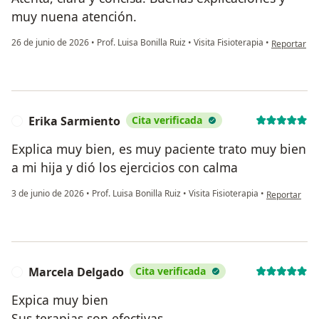
muy nuena atención.
en opinión 
26 de junio de 2026
•
Prof. Luisa Bonilla Ruiz
•
Visita Fisioterapia
•
Reportar
Erika Sarmiento
Cita verificada
E
Explica muy bien, es muy paciente trato muy bien
a mi hija y dió los ejercicios con calma
en opinión de
3 de junio de 2026
•
Prof. Luisa Bonilla Ruiz
•
Visita Fisioterapia
•
Reportar
Marcela Delgado
Cita verificada
M
Expica muy bien
Sus terapias son efectivas