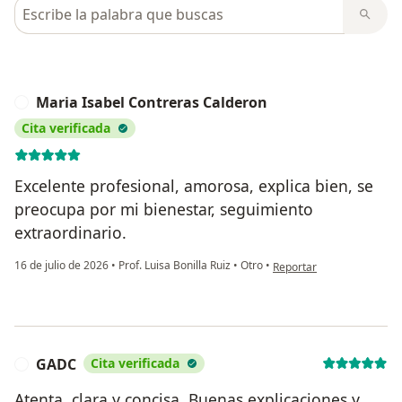
Busca en opiniones
Maria Isabel Contreras Calderon
M
Cita verificada
Excelente profesional, amorosa, explica bien, se
preocupa por mi bienestar, seguimiento
extraordinario.
en opinión del usuario Ma
16 de julio de 2026
•
Prof. Luisa Bonilla Ruiz
•
Otro
•
Reportar
GADC
Cita verificada
G
Atenta, clara y concisa. Buenas explicaciones y