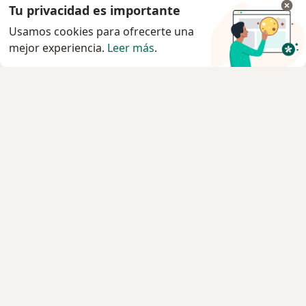
Tu privacidad es importante
Usamos cookies para ofrecerte una
mejor experiencia.
Leer más
.
Servicio
Agendar cita
Privacidad y cookies
Quiénes somos
Contacto
Empleos
Nuevas posiciones
Términos y condiciones
Para los pacientes
Especialistas
Clínicas
Pregunta al Experto
Medicamentos
Servicios