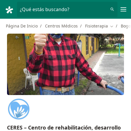
Men
¿Qué estás buscando?
Página De Inicio
Centros Médicos
Fisioterapia
Bogo
Cambiar d
CERES – Centro de rehabilitación, desarrollo