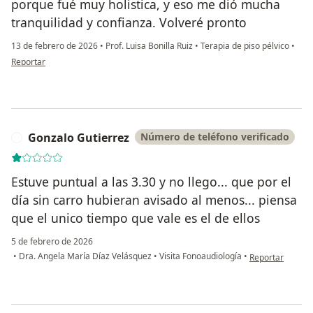
porque fué muy holistica, y eso me dió mucha
tranquilidad y confianza. Volveré pronto
13 de febrero de 2026
•
Prof. Luisa Bonilla Ruiz
•
Terapia de piso pélvico
•
en opinión del usuario Leidy
Reportar
Gonzalo Gutierrez
Número de teléfono verificado
G
Estuve puntual a las 3.30 y no llego... que por el
día sin carro hubieran avisado al menos... piensa
que el unico tiempo que vale es el de ellos
5 de febrero de 2026
en opinión del u
•
Dra. Angela María Díaz Velásquez
•
Visita Fonoaudiología
•
Reportar