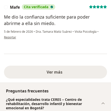
Mafe
Cita verificada
M
Me dio la confianza suficiente para poder
abrirme a ella sin miedo.
5 de febrero de 2026
•
Dra. Tamara Matiz Suárez
•
Visita Psicología
•
en opinión del usuario Mafe
Reportar
Ver más
Preguntas frecuentes
¿Qué especialidades trata CERES – Centro de
rehabilitación, desarrollo infantil y bienestar
emocional en Bogotá?