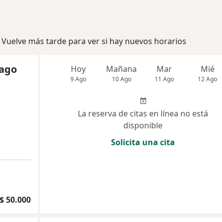
 Vuelve más tarde para ver si hay nuevos horarios
iago
Hoy
Mañana
Mar
Mié
9 Ago
10 Ago
11 Ago
12 Ago
La reserva de citas en línea no está
disponible
Solicita una cita
a
$ 50.000