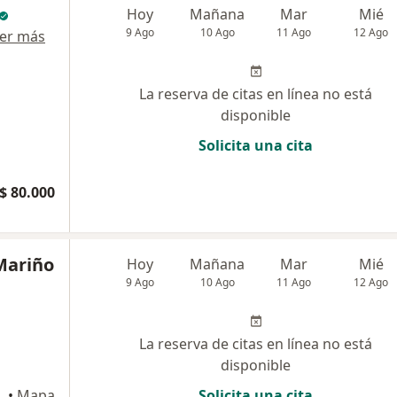
Hoy
Mañana
Mar
Mié
9 Ago
10 Ago
11 Ago
12 Ago
er más
La reserva de citas en línea no está
disponible
Solicita una cita
$ 80.000
 Mariño
Hoy
Mañana
Mar
Mié
9 Ago
10 Ago
11 Ago
12 Ago
La reserva de citas en línea no está
disponible
esada , Bogotá
•
Mapa
Solicita una cita