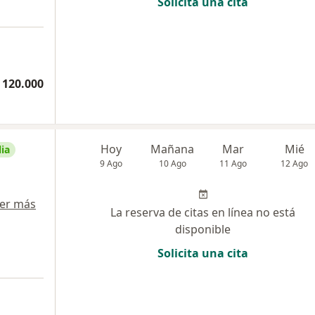
Solicita una cita
 120.000
Hoy
Mañana
Mar
Mié
ia
9 Ago
10 Ago
11 Ago
12 Ago
er más
La reserva de citas en línea no está
disponible
Solicita una cita