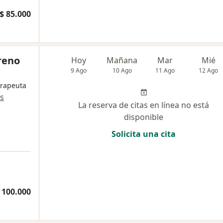
$ 85.000
reno
Hoy
Mañana
Mar
Mié
9 Ago
10 Ago
11 Ago
12 Ago
erapeuta
s
La reserva de citas en línea no está
disponible
Solicita una cita
 100.000