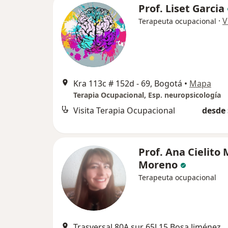
Prof. Liset Garcia
·
V
Terapeuta ocupacional
Kra 113c # 152d - 69, Bogotá
•
Mapa
Terapia Ocupacional, Esp. neuropsicología
Visita Terapia Ocupacional
desde 
Prof. Ana Cielito
Moreno
Terapeuta ocupacional
Trasversal 80A sur 65J 15 Bosa Jiménez de Qu