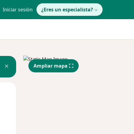
Iniciar sesión
¿Eres un especialista?
Ampliar mapa
Jue
Vie
Sáb
13 Ago
14 Ago
15 Ago