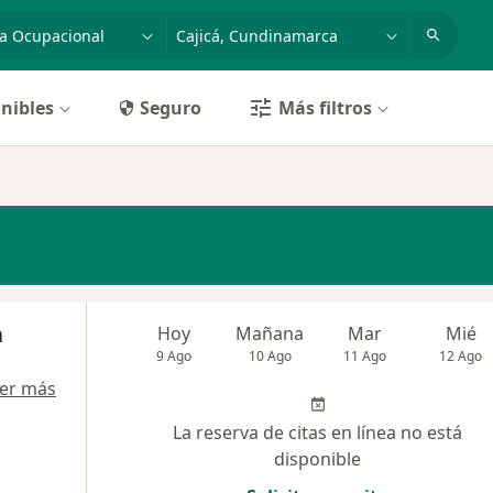
dad, enfermedad o nombre
p. ej. Bogotá
nibles
Seguro
Más filtros
a
Hoy
Mañana
Mar
Mié
9 Ago
10 Ago
11 Ago
12 Ago
er más
La reserva de citas en línea no está
disponible