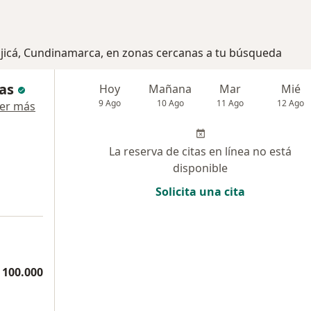
ajicá, Cundinamarca, en zonas cercanas a tu búsqueda
as
Hoy
Mañana
Mar
Mié
9 Ago
10 Ago
11 Ago
12 Ago
er más
La reserva de citas en línea no está
disponible
Solicita una cita
 100.000