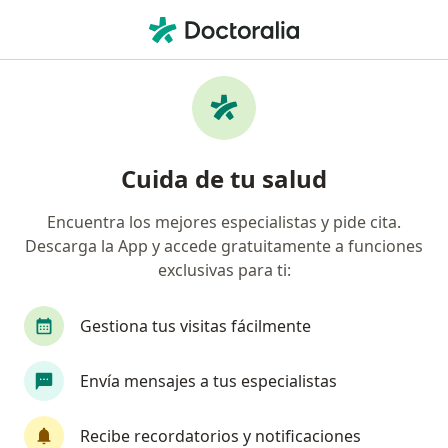
Men
Terapeuta Ocupacional • Bogotá, Cundinamarca
Filtros
Seguro
Mapa
Terapeutas ocupacionales en Bogotá
Cuida de tu salud
Encuentra los mejores especialistas y pide cita.
¿Cuál es tu compañía aseguradora?
Descarga la App y accede gratuitamente a funciones
Compañía De Medicina Prepagada Colsanitas S.A.
exclusivas para ti:
Gestiona tus visitas fácilmente
Envía mensajes a tus especialistas
Recibe recordatorios y notificaciones