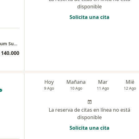
disponible
Solicita una cita
a
Consulta Presencial Poblado - Edificio Platinum Superior
 140.000
Hoy
Mañana
Mar
Mié
9 Ago
10 Ago
11 Ago
12 Ago
La reserva de citas en línea no está
disponible
Solicita una cita