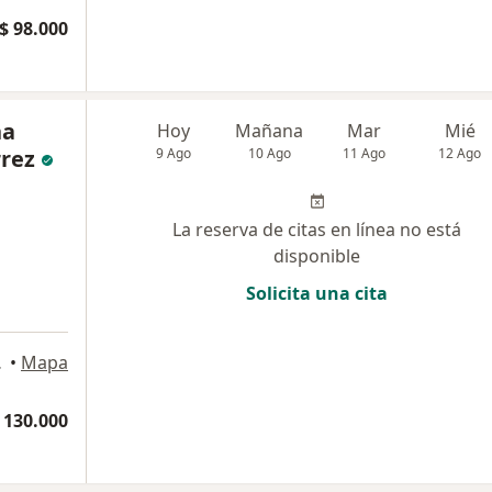
$ 98.000
na
Hoy
Mañana
Mar
Mié
rez
9 Ago
10 Ago
11 Ago
12 Ago
La reserva de citas en línea no está
disponible
Solicita una cita
A, Bello
•
Mapa
 130.000