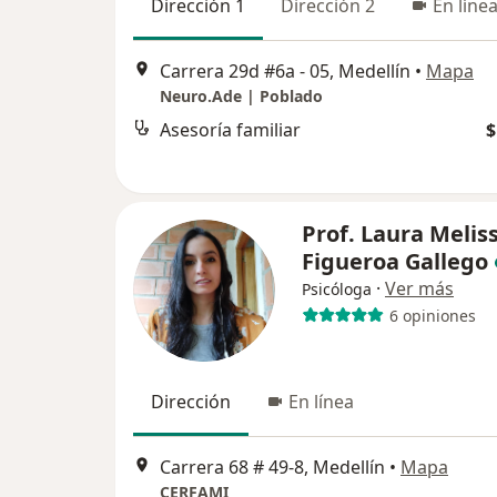
Dirección 1
Dirección 2
En líne
Carrera 29d #6a - 05, Medellín
•
Mapa
Neuro.Ade | Poblado
Asesoría familiar
$
Prof. Laura Melis
Figueroa Gallego
·
Ver más
Psicóloga
6 opiniones
Dirección
En línea
Carrera 68 # 49-8, Medellín
•
Mapa
CERFAMI