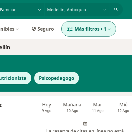
dad, enfermedad o nombre
p. ej. Bogotá
nibles
Seguro
Más filtros
•
1
llín
tricionista
Psicopedagogo
z
Hoy
Mañana
Mar
Mié
9 Ago
10 Ago
11 Ago
12 Ago
La reserva de citas en línea no está