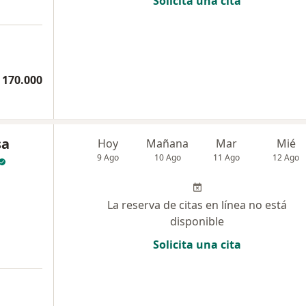
Solicita una cita
a
 170.000
sa
Hoy
Mañana
Mar
Mié
9 Ago
10 Ago
11 Ago
12 Ago
La reserva de citas en línea no está
disponible
Solicita una cita