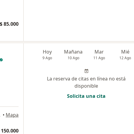
$ 85.000
Hoy
Mañana
Mar
Mié
9 Ago
10 Ago
11 Ago
12 Ago
La reserva de citas en línea no está
disponible
Solicita una cita
, Medellín
•
Mapa
 150.000