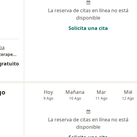
La reserva de citas en línea no está
disponible
Solicita una cita
pa
Poblado - Alma & Mente Psychology - Psicoterapeutas
gratuito
go
Hoy
Mañana
Mar
Mié
9 Ago
10 Ago
11 Ago
12 Ago
La reserva de citas en línea no está
disponible