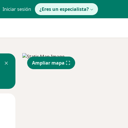
Iniciar sesión
¿Eres un especialista?
Ampliar mapa
Jue
Vie
Sáb
13 Ago
14 Ago
15 Ago