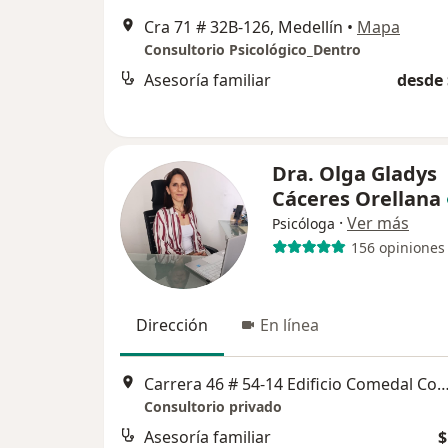
Cra 71 # 32B-126, Medellín
•
Mapa
Consultorio Psicológico_Dentro
Asesoría familiar
desde 
Dra. Olga Gladys
Cáceres Orellana
·
Ver más
Psicóloga
156 opiniones
Dirección
En línea
Carrera 46 # 54-14 Edificio Comedal Consultorio 710
Consultorio privado
Asesoría familiar
$