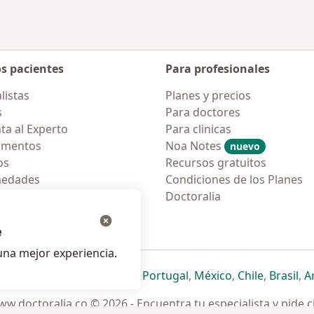
os pacientes
Para profesionales
listas
Planes y precios
s
Para doctores
ta al Experto
Para clinicas
amentos
Noa Notes
nuevo
os
Recursos gratuitos
medades
Condiciones de los Planes
tas Frecuentes
Doctoralia
ión para móvil
e
na mejor experiencia.
ueva pestaña
en una nueva pestaña
e abre en una nueva pestaña
se abre en una nueva pestaña
se abre en una nueva pestaña
se abre en una nueva pestaña
se abre en una nueva p
se abre en una
se abre e
se
Italia
,
Deutschland
,
Česko
,
Portugal
,
México
,
Chile
,
Brasil
,
A
w.doctoralia.co © 2026 - Encuentra tu especialista y pide c