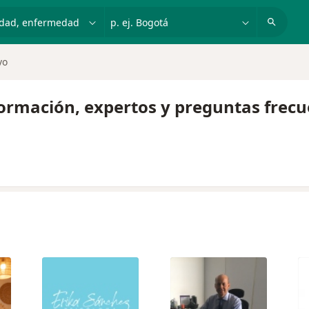
dad, enfermedad o nombre
p. ej. Bogotá
vo
formación, expertos y preguntas frec