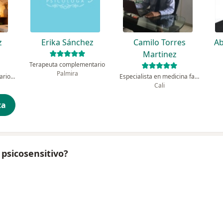
z
Erika Sánchez
Camilo Torres
Ab
Martinez
Terapeuta complementario
Palmira
Terapeuta complementario, Médico integrativo
Especialista en medicina familiar, Terapeuta complementario
Cali
ta
psicosensitivo?