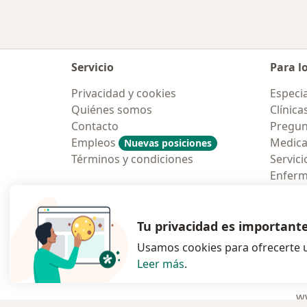
Servicio
Para l
Privacidad y cookies
Especia
Quiénes somos
Clínica
Contacto
Pregun
Empleos
Medic
Nuevas posiciones
Términos y condiciones
Servici
Enfer
Pregun
Aplicac
Tu privacidad es important
Usamos cookies para ofrecerte u
Leer más
.
se abre en una n
se abre 
s
Polska
,
Türkiye
,
España
,
ww