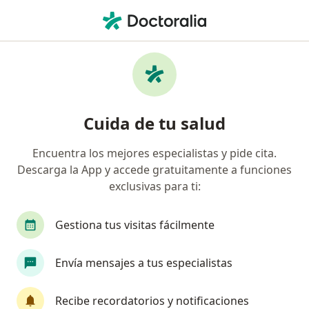
Men
Bichectomía • Cartagena, Bolívar
Filtros
• 1
Seguro
Mapa
Especialistas en Bichectomía Cartagena
Cuida de tu salud
Encuentra los mejores especialistas y pide cita.
¿Qué especialidad estás buscando?
Descarga la App y accede gratuitamente a funciones
Odontólogo
Cirujano plástico
Otorrinola
exclusivas para ti:
Gestiona tus visitas fácilmente
Envía mensajes a tus especialistas
Recibe recordatorios y notificaciones