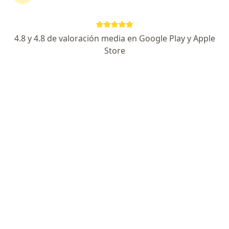
Información
Pregunta al Experto
4.8 y 4.8 de valoración media en Google Play y Apple
Store
Hola me realice hace tres Dias la alectomia
nasal y aun no respiro normal es normal que
puedo hacer pero si tengo un poco
imflamado
Dr. Juan Fernando Muñoz Tamayo
Otorrinolaringólogo
Medellín
Podria tratarse simplemente inflamacion o
coagulos. Solicite una revision por el medico