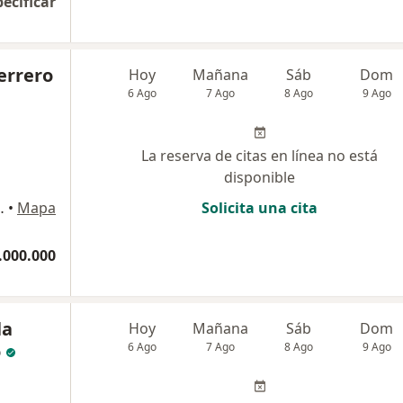
pecificar
errero
Hoy
Mañana
Sáb
Dom
6 Ago
7 Ago
8 Ago
9 Ago
La reserva de citas en línea no está
disponible
 Rionegro. Ant., Rionegro
•
Mapa
Solicita una cita
.000.000
la
Hoy
Mañana
Sáb
Dom
o
6 Ago
7 Ago
8 Ago
9 Ago