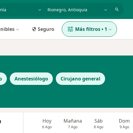
dad, enfermedad o nombre
p. ej. Bogotá
nibles
Seguro
Más filtros
•
1
o
Anestesiólogo
Cirujano general
a
Hoy
Mañana
Sáb
Dom
6 Ago
7 Ago
8 Ago
9 Ago