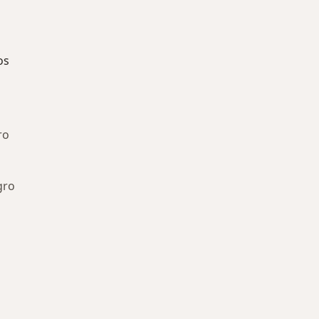
os
ro
gro
ía: Especialistas más solicitados