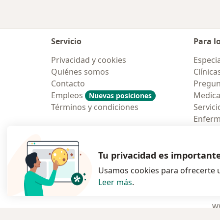
Servicio
Para l
Privacidad y cookies
Especia
Quiénes somos
Clínica
Contacto
Pregun
Empleos
Medic
Nuevas posiciones
Términos y condiciones
Servici
Enfer
Pregun
Aplicac
Tu privacidad es important
Usamos cookies para ofrecerte u
Leer más
.
se abre en una n
se abre 
s
Polska
,
Türkiye
,
España
,
ww