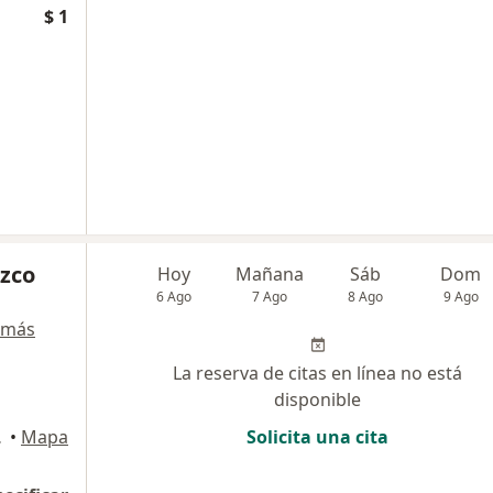
$ 1
zco
Hoy
Mañana
Sáb
Dom
6 Ago
7 Ago
8 Ago
9 Ago
 más
La reserva de citas en línea no está
disponible
, Rionegro
•
Mapa
Solicita una cita