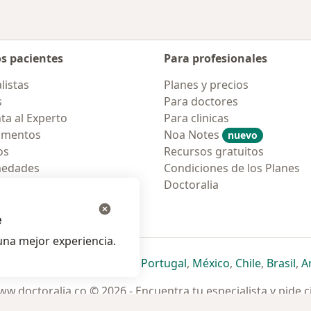
os pacientes
Para profesionales
listas
Planes y precios
s
Para doctores
ta al Experto
Para clinicas
amentos
Noa Notes
nuevo
os
Recursos gratuitos
medades
Condiciones de los Planes
tas Frecuentes
Doctoralia
ión para móvil
e
na mejor experiencia.
ueva pestaña
en una nueva pestaña
e abre en una nueva pestaña
se abre en una nueva pestaña
se abre en una nueva pestaña
se abre en una nueva pestaña
se abre en una nueva p
se abre en una
se abre e
se
Italia
,
Deutschland
,
Česko
,
Portugal
,
México
,
Chile
,
Brasil
,
A
w.doctoralia.co © 2026 - Encuentra tu especialista y pide c