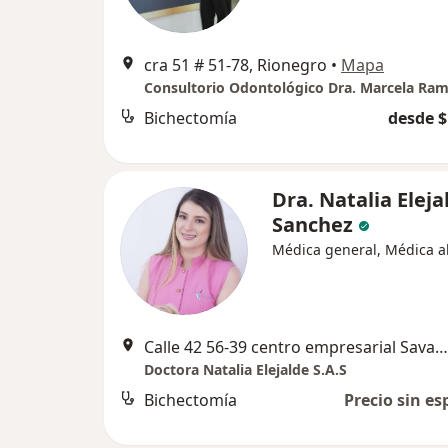
cra 51 # 51-78, Rionegro
•
Mapa
Consultorio Odontológico Dra. Marcela Ram
Bichectomía
desde $
Dra. Natalia Eleja
Sanchez
Médica general, Médica al
Calle 42 56-39 centro empresarial Savanna plaza, consultorio 809, Rionegro
Doctora Natalia Elejalde S.A.S
Bichectomía
Precio sin es