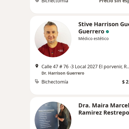
Bichectomía
Precio sin es
Stive Harrison Gu
Guerrero
Médico estético
Calle 47 # 76 -3 Local 2027 El porvenir,
Dr. Harrison Guerrero
Bichectomía
$ 2
Dra. Maira Marce
Ramirez Restrep