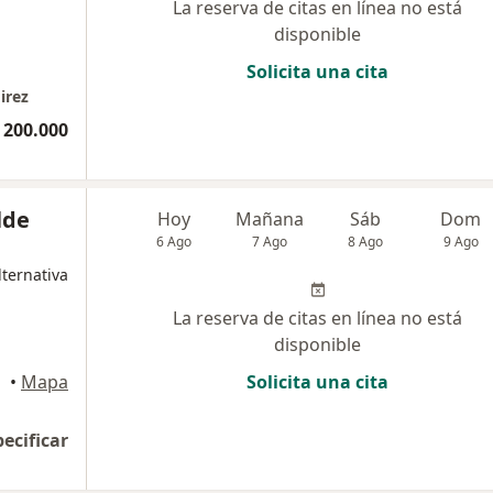
La reserva de citas en línea no está
disponible
Solicita una cita
irez
 200.000
lde
Hoy
Mañana
Sáb
Dom
6 Ago
7 Ago
8 Ago
9 Ago
ternativa
La reserva de citas en línea no está
disponible
•
Mapa
Solicita una cita
pecificar