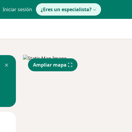
Iniciar sesión
¿Eres un especialista?
Ampliar mapa
Lun
Mar
Mié
10 Ago
11 Ago
12 Ago