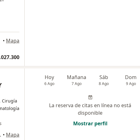
•
Mapa
.027.300
Hoy
Mañana
Sáb
Dom
Y
6 Ago
7 Ago
8 Ago
9 Ago
, Cirugía
La reserva de citas en línea no está
matología
disponible
Mostrar perfil
s
ipre, Rionegro
•
Mapa