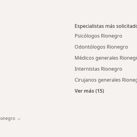
Especialistas más solicitad
Psicólogos Rionegro
Odontólogos Rionegro
Médicos generales Rioneg
Internistas Rionegro
Cirujanos generales Rione
Ver más (15)
ios en Rionegro
Más en esta categor
ionegro
r de ciudad
Cambiar de ciudad