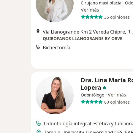
Cirujano maxilofacial, Od
Ver más
35 opiniones
Vía Llanogrande Km 2 Vereda Ch
QUIROFANOS LLANOGRANDE BY ORVE
Bichectomía
Dra. Lina María R
Lopera
·
Ver más
Odontólogo
80 opiniones
Odontología integral estética y funcion
Temple University, Universidad CES, EAF