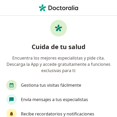
Men
Nutricionista • Rionegro, Antioquia
Filtros
Seguro
Mapa
Nutricionistas en Rionegro
Cuida de tu salud
Encuentra los mejores especialistas y pide cita.
¿Cuál es tu compañía aseguradora?
Descarga la App y accede gratuitamente a funciones
exclusivas para ti:
Gestiona tus visitas fácilmente
Envía mensajes a tus especialistas
Recibe recordatorios y notificaciones
Prof. Manuela Calle Combariza