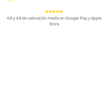
·
Ver más
Nutricionista
96 opiniones
4.8 y 4.8 de valoración media en Google Play y Apple
Dirección
En línea
Store
Cra 55A #35-227, Rionegro
•
Mapa
City Medica - Torre 2, Consultorio 318
Asesoría nutricional
$ 150.000
Este especialista no ofrece reserva de cita en línea en esta dirección.
Solicita una cita