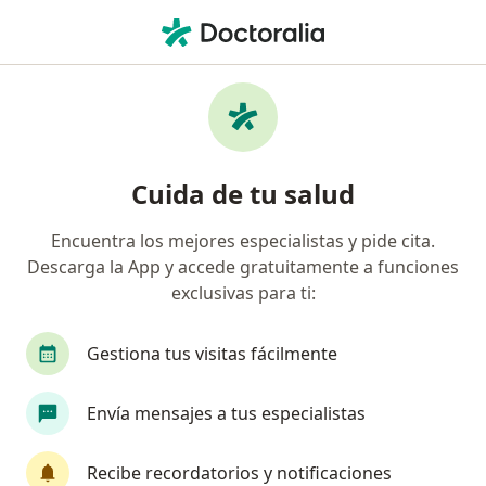
Men
Biopsia De Cavidad Oral • Valledupar, César
Filtros
• 1
Seguro
Mapa
Especialistas en Biopsia de cavidad oral
Cuida de tu salud
Valledupar
Encuentra los mejores especialistas y pide cita.
Descarga la App y accede gratuitamente a funciones
¿Qué especialidad estás buscando?
exclusivas para ti:
Odontólogo
Gestiona tus visitas fácilmente
Envía mensajes a tus especialistas
Recibe recordatorios y notificaciones