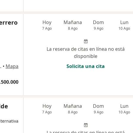
errero
Hoy
Mañana
Dom
Lun
7 Ago
8 Ago
9 Ago
10 Ago
La reserva de citas en línea no está
disponible
 Rionegro. Ant., Rionegro
•
Mapa
Solicita una cita
.500.000
lde
Hoy
Mañana
Dom
Lun
7 Ago
8 Ago
9 Ago
10 Ago
ternativa
La reserva de citas en línea no está