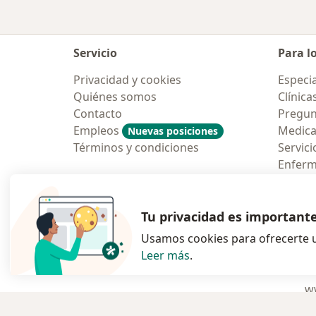
Servicio
Para l
Privacidad y cookies
Especia
Quiénes somos
Clínica
Contacto
Pregun
Empleos
Medic
Nuevas posiciones
Términos y condiciones
Servici
Enfer
Pregun
Aplicac
Tu privacidad es important
Usamos cookies para ofrecerte u
Leer más
.
se abre en una n
se abre 
s
Polska
,
Türkiye
,
España
,
ww