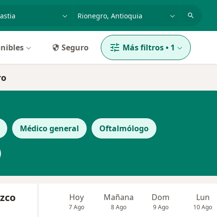
dad, enfermedad o nombre
p. ej. Bogotá
nibles
Seguro
Más filtros
•
1
ro
Médico general
Oftalmólogo
zco
Hoy
Mañana
Dom
Lun
7 Ago
8 Ago
9 Ago
10 Ago