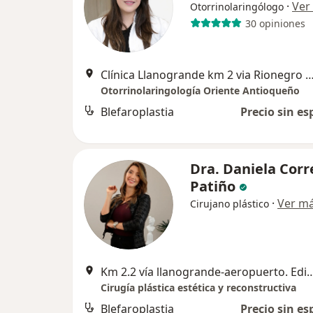
·
Ver
Otorrinolaringólogo
30 opiniones
Clínica Llanogrande km 2 via Rionegro Llanogrande
Otorrinolaringología Oriente Antioqueño
Blefaroplastia
Precio sin es
Dra. Daniela Corr
Patiño
·
Ver m
Cirujano plástico
Km 2.2 vía llanogrande-aeropuerto. Edificio Portanova cent
Cirugía plástica estética y reconstructiva
Blefaroplastia
Precio sin es