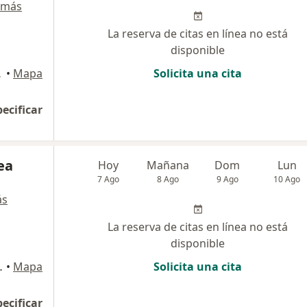
 más
La reserva de citas en línea no está
disponible
, Rionegro
•
Mapa
Solicita una cita
pecificar
ea
Hoy
Mañana
Dom
Lun
7 Ago
8 Ago
9 Ago
10 Ago
ás
La reserva de citas en línea no está
disponible
er of 320 y 321 , Rionegro
•
Mapa
Solicita una cita
pecificar