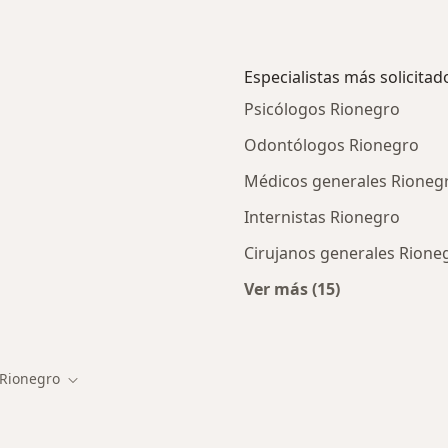
Especialistas más solicitad
Psicólogos Rionegro
Odontólogos Rionegro
Médicos generales Rioneg
Internistas Rionegro
Cirujanos generales Rione
Ver más (15)
ios en Rionegro
Más en esta categor
Rionegro
iar de ciudad
Cambiar de ciudad