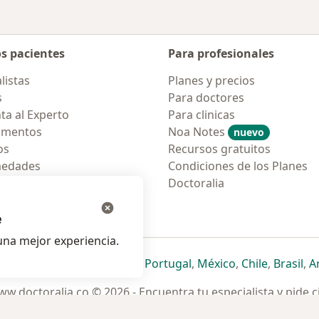
os pacientes
Para profesionales
listas
Planes y precios
s
Para doctores
ta al Experto
Para clinicas
amentos
Noa Notes
nuevo
os
Recursos gratuitos
medades
Condiciones de los Planes
tas Frecuentes
Doctoralia
ión para móvil
e
na mejor experiencia.
ueva pestaña
en una nueva pestaña
e abre en una nueva pestaña
se abre en una nueva pestaña
se abre en una nueva pestaña
se abre en una nueva pestaña
se abre en una nueva p
se abre en una
se abre e
se
Italia
,
Deutschland
,
Česko
,
Portugal
,
México
,
Chile
,
Brasil
,
A
w.doctoralia.co © 2026 - Encuentra tu especialista y pide c