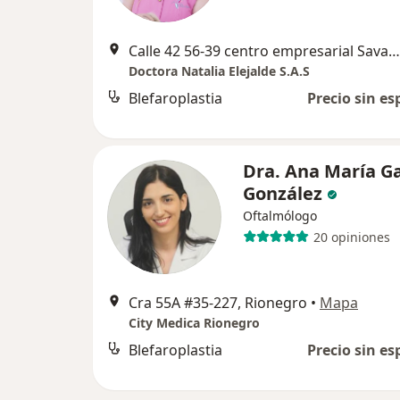
Calle 42 56-39 centro empresarial Savanna plaza, consultorio 809, Rionegro
Doctora Natalia Elejalde S.A.S
Blefaroplastia
Precio sin es
Dra. Ana María Ga
González
Oftalmólogo
20 opiniones
Cra 55A #35-227, Rionegro
•
Mapa
City Medica Rionegro
Blefaroplastia
Precio sin es