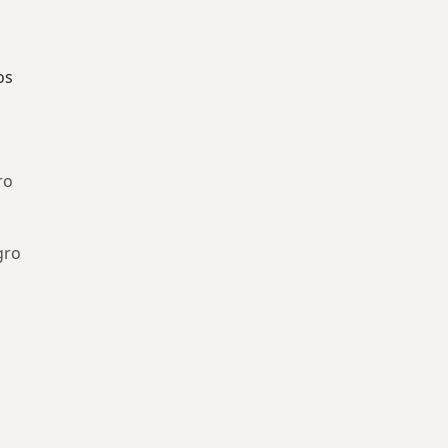
os
ro
gro
ía: Especialistas más solicitados