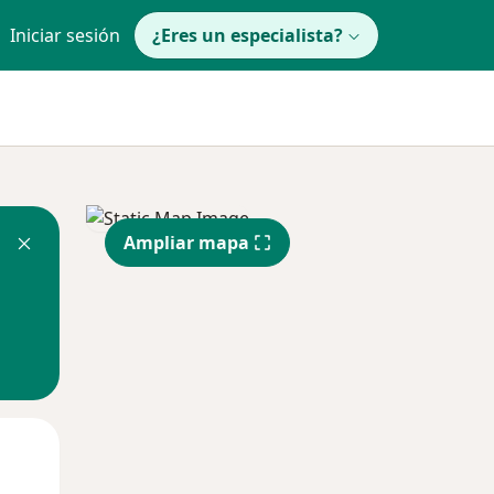
Iniciar sesión
¿Eres un especialista?
Ampliar mapa
Mar
Mié
Jue
11 Ago
12 Ago
13 Ago