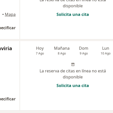
disponible
•
Mapa
Solicita una cita
pecificar
viria
Hoy
Mañana
Dom
Lun
7 Ago
8 Ago
9 Ago
10 Ago
La reserva de citas en línea no está
disponible
Solicita una cita
pecificar