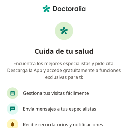
Men
Blefaroplastia • Usaquen, Cundinamarca
Filtros
• 1
Seguro
Mapa
Especialistas en Blefaroplastia Usaquen
Cuida de tu salud
Encuentra los mejores especialistas y pide cita.
¿Qué especialidad estás buscando?
Descarga la App y accede gratuitamente a funciones
Cirujano plástico
Oftalmólogo
Médico est
exclusivas para ti:
Gestiona tus visitas fácilmente
Envía mensajes a tus especialistas
Recibe recordatorios y notificaciones