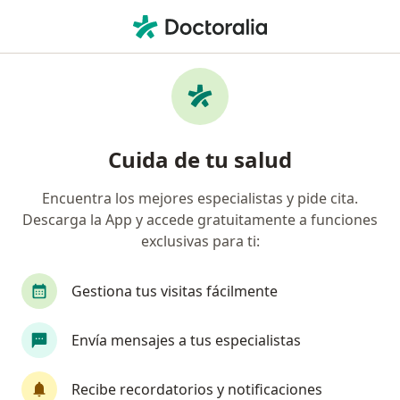
Men
Cauterización De Verrugas • Chía, Cundinamarca
Filtros
• 1
Seguro
Mapa
Especialistas en Cauterización de verrugas
Cuida de tu salud
Chía
Encuentra los mejores especialistas y pide cita.
Descarga la App y accede gratuitamente a funciones
¿Qué especialidad estás buscando?
exclusivas para ti:
Cirujano plástico
Dermatólogo
Médico es
Gestiona tus visitas fácilmente
Envía mensajes a tus especialistas
Recibe recordatorios y notificaciones