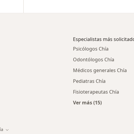
Especialistas más solicitad
Psicólogos Chía
Odontólogos Chía
Médicos generales Chía
Pediatras Chía
Fisioterapeutas Chía
Ver más (15)
ios en Chía
Más en esta categor
ía
 de ciudad
Cambiar de ciudad