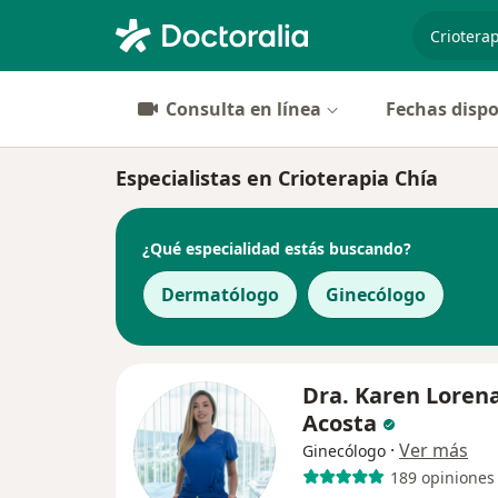
especiali
Consulta en línea
Fechas dispo
Especialistas en Crioterapia Chía
¿Qué especialidad estás buscando?
Dermatólogo
Ginecólogo
Dra. Karen Loren
Acosta
·
Ver más
Ginecólogo
189 opiniones