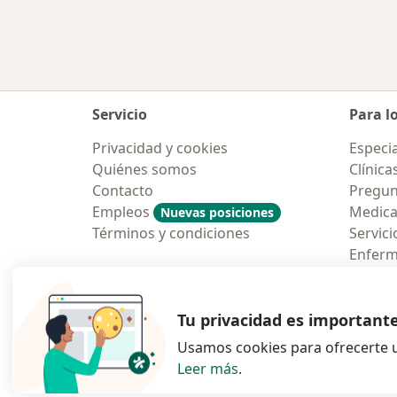
Servicio
Para l
Privacidad y cookies
Especia
Quiénes somos
Clínica
Contacto
Pregun
Empleos
Medic
Nuevas posiciones
Términos y condiciones
Servici
Enfer
Pregun
Aplicac
Tu privacidad es important
Usamos cookies para ofrecerte u
Leer más
.
se abre en una n
se abre 
s
Polska
,
Türkiye
,
España
,