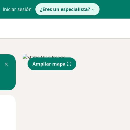
Iniciar sesión
¿Eres un especialista?
Ampliar mapa
Mié
Jue
Vie
12 Ago
13 Ago
14 Ago