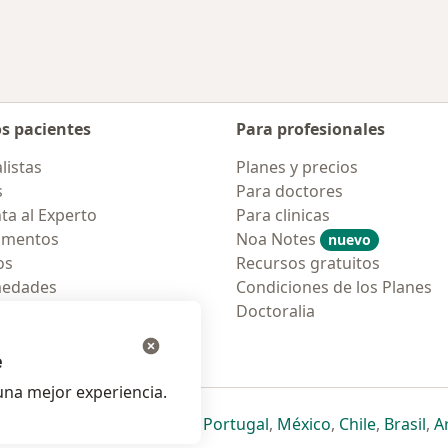
os pacientes
Para profesionales
listas
Planes y precios
s
Para doctores
ta al Experto
Para clinicas
amentos
Noa Notes
nuevo
os
Recursos gratuitos
medades
Condiciones de los Planes
tas Frecuentes
Doctoralia
ión para móvil
e
na mejor experiencia.
ueva pestaña
en una nueva pestaña
e abre en una nueva pestaña
se abre en una nueva pestaña
se abre en una nueva pestaña
se abre en una nueva pestaña
se abre en una nueva p
se abre en una
se abre e
se
Italia
,
Deutschland
,
Česko
,
Portugal
,
México
,
Chile
,
Brasil
,
A