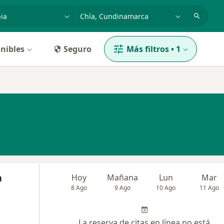
dad, enfermedad o nombre
p. ej. Bogotá
nibles
Seguro
Más filtros
•
1
a
Hoy
Mañana
Lun
Mar
8 Ago
9 Ago
10 Ago
11 Ago
La reserva de citas en línea no está