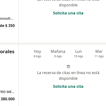
disponible
Solicita una cita
Dra. Karen Acosta Edificio Quantum Chia - Consultorio 506
de $ 350
orales
Hoy
Mañana
Lun
Mar
8 Ago
9 Ago
10 Ago
11 Ago
La reserva de citas en línea no está
disponible
Solicita una cita
Dermatologia- Dra. Luz Karem Morales CENTRO MEDICO VITA Consultorio 505
 380.000