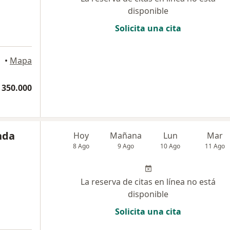
disponible
Solicita una cita
•
Mapa
 350.000
nda
Hoy
Mañana
Lun
Mar
8 Ago
9 Ago
10 Ago
11 Ago
La reserva de citas en línea no está
disponible
Solicita una cita