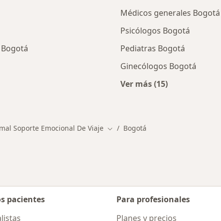
Médicos generales Bogotá
Psicólogos Bogotá
n Bogotá
Pediatras Bogotá
Ginecólogos Bogotá
Ver más (15)
cios en Bogotá
Más en esta categor
imal Soporte Emocional De Viaje
Bogotá
Cambiar de ciudad
os pacientes
Para profesionales
listas
Planes y precios