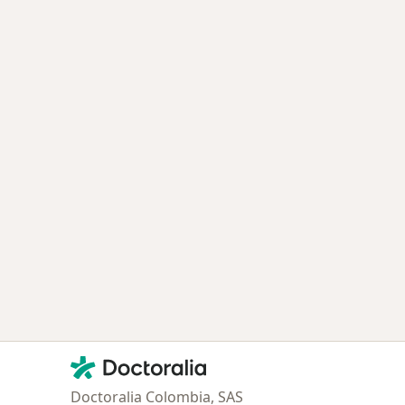
ía: Especialistas más solicitados
Contacto
Doctoralia - Página de inicio
Doctoralia Colombia, SAS