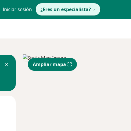
Iniciar sesión
¿Eres un especialista?
Ampliar mapa
Mié
Jue
Vie
12 Ago
13 Ago
14 Ago