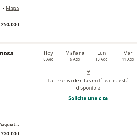
ogotá
•
Mapa
 250.000
inosa
Hoy
Mañana
Lun
Mar
8 Ago
9 Ago
10 Ago
11 Ago
La reserva de citas en línea no está
disponible
Solicita una cita
consultorio privado Dra. Vanessa Espinosa-Psiquiatra (torre C consultorio 413)
 220.000