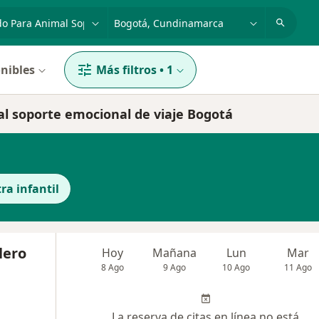
dad, enfermedad o nombre
p. ej. Bogotá
nibles
Más filtros
•
1
mal soporte emocional de viaje Bogotá
ra infantil
lero
Hoy
Mañana
Lun
Mar
8 Ago
9 Ago
10 Ago
11 Ago
La reserva de citas en línea no está