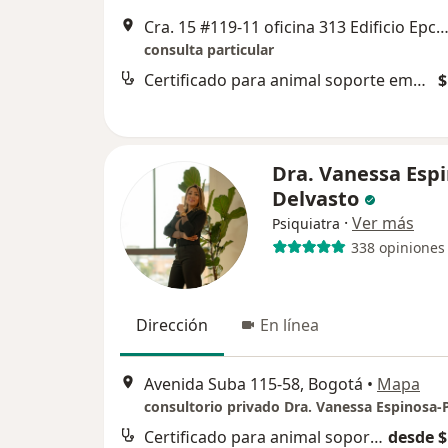
Cra. 15 #119-11 oficina 313 Edificio Epcocentro, B
consulta particular
Certificado para animal soporte emocional de viaje
$
Dra. Vanessa Esp
Delvasto
·
Ver más
Psiquiatra
338 opiniones
Dirección
En línea
Avenida Suba 115-58, Bogotá
•
Mapa
Certificado para animal soporte emocional de viaje
desde $