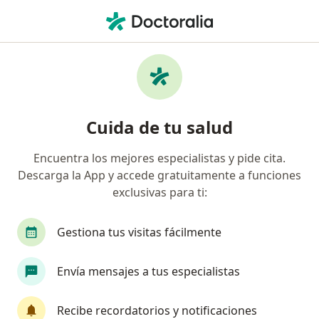
Men
Visitas Sucesivas Psiquiatría • Bogotá, Cundinamarca
Filtros
• 1
Seguro
Mapa
Especialistas en Visitas sucesivas Psiquiatría
Cuida de tu salud
Bogotá
Encuentra los mejores especialistas y pide cita.
Descarga la App y accede gratuitamente a funciones
¿Qué especialidad estás buscando?
exclusivas para ti:
Psiquiatra
Médico general
Oncólogo
Gestiona tus visitas fácilmente
Envía mensajes a tus especialistas
Recibe recordatorios y notificaciones