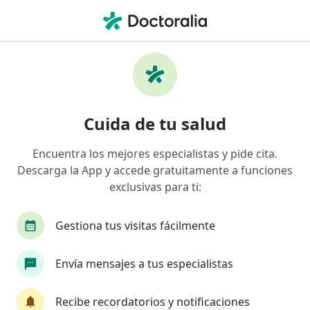
Men
Certificado Para Estudio • Barranquilla, Atlántico
Filtros
• 1
Seguro
Mapa
Especialistas en Certificado para estudio
Cuida de tu salud
Barranquilla
Encuentra los mejores especialistas y pide cita.
Descarga la App y accede gratuitamente a funciones
¿Qué especialidad estás buscando?
exclusivas para ti:
Médico general
Médico laboral
Dermatól
Gestiona tus visitas fácilmente
Envía mensajes a tus especialistas
Recibe recordatorios y notificaciones