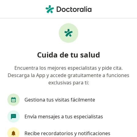
Men
Asesoría En Lactancia Materna • Barranquilla, Atlántico
Filtros
• 1
Seguro
Mapa
Especialistas en Asesoría en lactancia
Cuida de tu salud
materna Barranquilla
Encuentra los mejores especialistas y pide cita.
Descarga la App y accede gratuitamente a funciones
¿Qué especialidad estás buscando?
exclusivas para ti:
Pediatra
Médico general
Nutricionista
Gestiona tus visitas fácilmente
Envía mensajes a tus especialistas
Recibe recordatorios y notificaciones