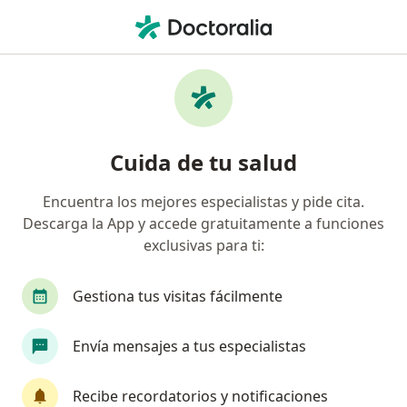
Men
Cirugía De Hernia Y Pared Abdominal • Chía, Cundinamarca
Filtros
• 1
Seguro
Mapa
Especialistas en Cirugía de hernia y pared
Cuida de tu salud
abdominal Chía
Encuentra los mejores especialistas y pide cita.
Descarga la App y accede gratuitamente a funciones
¿Qué especialidad estás buscando?
exclusivas para ti:
Cirujano general
Gestiona tus visitas fácilmente
Envía mensajes a tus especialistas
Recibe recordatorios y notificaciones