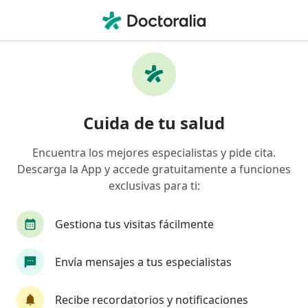
Men
¿Qué estás buscando?
Página De Inicio
Servicios
Biopsia Esofágica
Biopsia esofágica - Información,
Cuida de tu salud
expertos y preguntas frecuentes
Encuentra los mejores especialistas y pide cita.
Descarga la App y accede gratuitamente a funciones
exclusivas para ti:
Información
Gestiona tus visitas fácilmente
Expertos en biopsia esofágica
Envía mensajes a tus especialistas
Recibe recordatorios y notificaciones