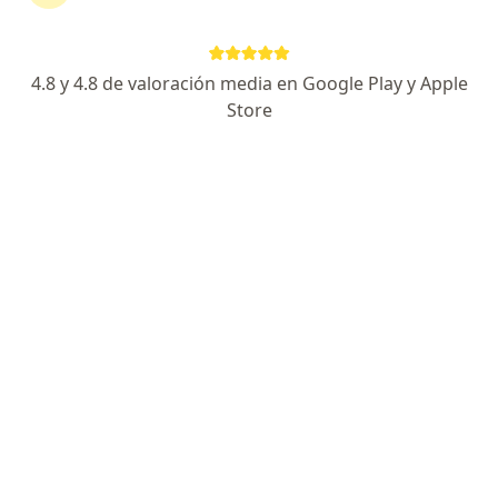
Dinimo José Bolívar Sáenz
Cirujano general, Gastroenterólogo
4.8 y 4.8 de valoración media en Google Play y Apple
Bogotá
Store
Reservar cita
Ignacio Villanueva Bendek
Gastroenterólogo, Nefrólogo
Bogotá
Reservar cita
Jesús María Pérez Orozco
Gastroenterólogo
Barranquilla
Reservar cita
William Hernán Valencia Goméz