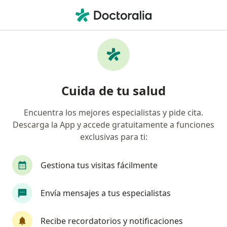
Men
Consulta Control Neuropsicología • Pereira, Risaralda
Filtros
• 1
Seguro
Mapa
Especialistas en Consulta Control
Cuida de tu salud
Neuropsicología Pereira
Encuentra los mejores especialistas y pide cita.
Descarga la App y accede gratuitamente a funciones
¿Qué especialidad estás buscando?
exclusivas para ti:
Neuropsicólogo
Psicólogo
Gestiona tus visitas fácilmente
Envía mensajes a tus especialistas
Recibe recordatorios y notificaciones