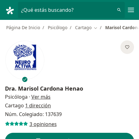
Men
¿Qué estás buscando?
Página De Inicio
Psicólogo
Cartago
Marisol Cardon
Cambiar de ciudad
Dra.
Marisol Cardona Henao
sobre las especializaciones
Psicóloga
·
Ver más
Cartago
1 dirección
Núm. Colegiado: 137639
3 opiniones