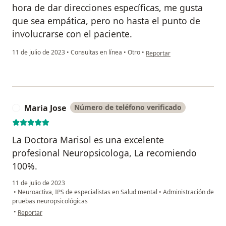
hora de dar direcciones específicas, me gusta
que sea empática, pero no hasta el punto de
involucrarse con el paciente.
en opinión del usuario Este
11 de julio de 2023
•
Consultas en línea
•
Otro
•
Reportar
Maria Jose
Número de teléfono verificado
M
La Doctora Marisol es una excelente
profesional Neuropsicologa, La recomiendo
100%.
11 de julio de 2023
•
Neuroactiva, IPS de especialistas en Salud mental
•
Administración de
pruebas neuropsicológicas
en opinión del usuario Maria Jose
•
Reportar