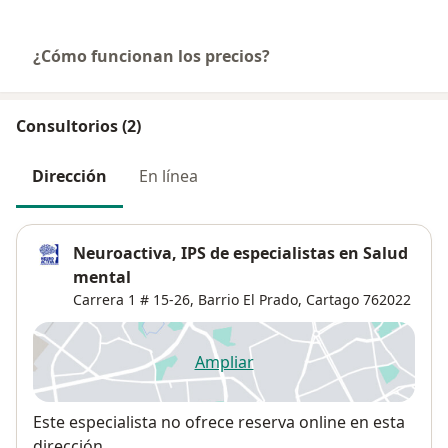
¿Cómo funcionan los precios?
Consultorios (2)
Dirección
En línea
Neuroactiva, IPS de especialistas en Salud
mental
Carrera 1 # 15-26,
Barrio El Prado,
Cartago
762022
Ampliar
se abre en una nueva pestañ
Disponibilidad
Este especialista no ofrece reserva online en esta
dirección