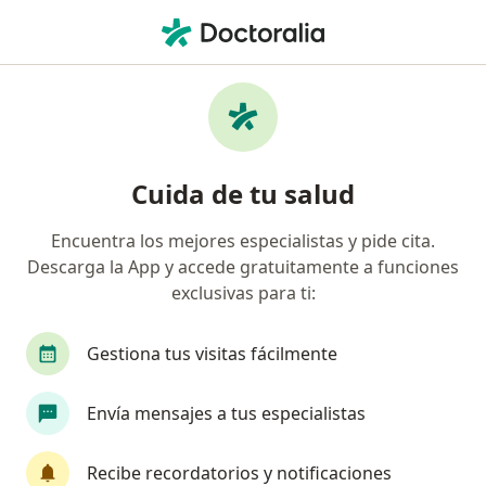
Men
Evaluación Del Componente Cognitivo • Pereira, Risaralda
Filtros
• 1
Seguro
Mapa
Especialistas en Evaluación del componente
Cuida de tu salud
cognitivo Pereira
Encuentra los mejores especialistas y pide cita.
Descarga la App y accede gratuitamente a funciones
¿Qué especialidad estás buscando?
exclusivas para ti:
Neuropsicólogo
Psicólogo
Gestiona tus visitas fácilmente
Envía mensajes a tus especialistas
Recibe recordatorios y notificaciones