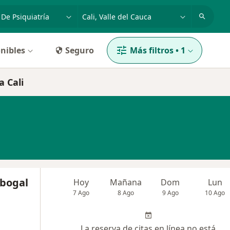
dad, enfermedad o nombre
p. ej. Bogotá
nibles
Seguro
Más filtros
•
1
a Cali
abogal
Hoy
Mañana
Dom
Lun
7 Ago
8 Ago
9 Ago
10 Ago
La reserva de citas en línea no está