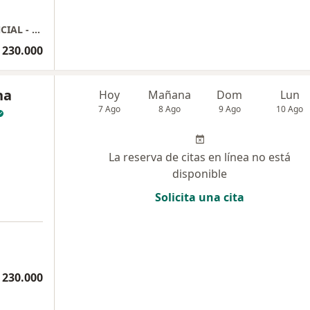
Dra Karen Paola Estrella Benavides - PRESENCIAL - MARES Salud Mental
 230.000
na
Hoy
Mañana
Dom
Lun
7 Ago
8 Ago
9 Ago
10 Ago
La reserva de citas en línea no está
disponible
Solicita una cita
 230.000