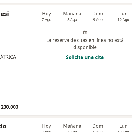
besi
Hoy
Mañana
Dom
Lun
7 Ago
8 Ago
9 Ago
10 Ago
La reserva de citas en línea no está
disponible
IÁTRICA
Solicita una cita
 230.000
ndo
Hoy
Mañana
Dom
Lun
7 Ago
8 Ago
9 Ago
10 Ago