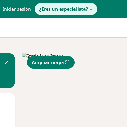
Iniciar sesión
¿Eres un especialista?
Ampliar mapa
Mar
Mié
Jue
11 Ago
12 Ago
13 Ago