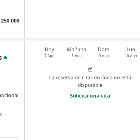
 250.000
Hoy
Mañana
Dom
Lun
s
7 Ago
8 Ago
9 Ago
10 Ago
La reserva de citas en línea no está
disponible
mocional
Solicita una cita
o