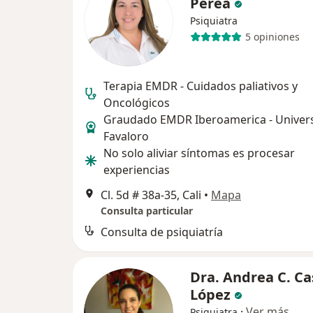
Perea
Psiquiatra
5 opiniones
Terapia EMDR - Cuidados paliativos y
Oncológicos
Graudado EMDR Iberoamerica - Univer
Favaloro
No solo aliviar síntomas es procesar
experiencias
Cl. 5d # 38a-35, Cali
•
Mapa
Consulta particular
Consulta de psiquiatría
Dra. Andrea C. Ca
López
·
Ver más
Psiquiatra