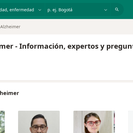
dad, enfermedad o nombre
p. ej. Bogotá
 Alzheimer
imer - Información, expertos y pregun
zheimer