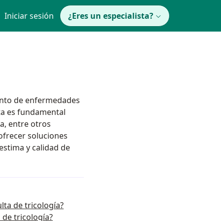
Iniciar sesión
¿Eres un especialista?
miento de enfermedades
lta es fundamental
ca, entre otros
 ofrecer soluciones
estima y calidad de
lta de tricología?
de tricología?