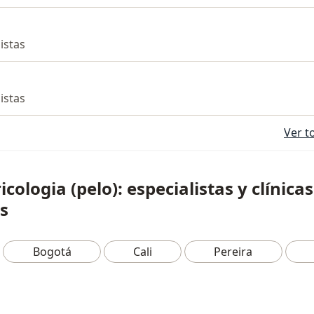
listas
listas
Ver t
icologia (pelo): especialistas y clínicas
s
Bogotá
Cali
Pereira