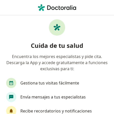
Men
Consulta Del Adolescente • Chía, Cundinamarca
Filtros
• 1
Seguro
Mapa
Especialistas en Consulta del adolescente
Cuida de tu salud
Chía
Encuentra los mejores especialistas y pide cita.
Descarga la App y accede gratuitamente a funciones
¿Qué especialidad estás buscando?
exclusivas para ti:
Pediatra
Gestiona tus visitas fácilmente
Envía mensajes a tus especialistas
Recibe recordatorios y notificaciones