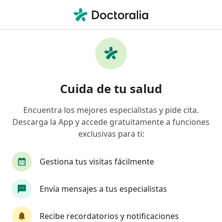
Men
¿Qué estás buscando?
Página De Inicio
Servicios
Medicina Integrativa
Medicina integrativa -
Cuida de tu salud
Información, expertos y
preguntas frecuentes
Encuentra los mejores especialistas y pide cita.
Descarga la App y accede gratuitamente a funciones
exclusivas para ti:
Gestiona tus visitas fácilmente
Información
Envía mensajes a tus especialistas
Expertos en medicina integrativa
Recibe recordatorios y notificaciones