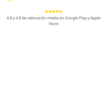
Doris Cristina Piamba Cortes
4.8 y 4.8 de valoración media en Google Play y Apple
Anestesiólogo
Store
Cali
Reservar cita
Martha Carolina Montes Quintero
Medico alternativo, Médico general
Bogotá
Reservar cita
Arley David Torres
Anestesiólogo
Cali
Reservar cita