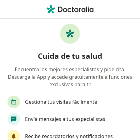
Men
Consulta Por Psicología • Medellín, Antioquia
Filtros
• 1
Seguro
Mapa
Especialistas en Consulta por psicología
Cuida de tu salud
Medellín
Encuentra los mejores especialistas y pide cita.
Descarga la App y accede gratuitamente a funciones
¿Qué especialidad estás buscando?
exclusivas para ti:
Psicólogo
Neuropsicólogo
Técnico en Lab
Gestiona tus visitas fácilmente
Envía mensajes a tus especialistas
Recibe recordatorios y notificaciones