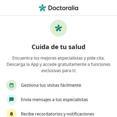
Men
Consulta Presencial Alergología • Ibagué, Tolima
Filtros
• 1
Seguro
Mapa
Especialistas en Consulta presencial
Cuida de tu salud
alergología Ibagué
Encuentra los mejores especialistas y pide cita.
Descarga la App y accede gratuitamente a funciones
¿Qué especialidad estás buscando?
exclusivas para ti:
Alergólogo
Médico general
Gestiona tus visitas fácilmente
Envía mensajes a tus especialistas
Recibe recordatorios y notificaciones