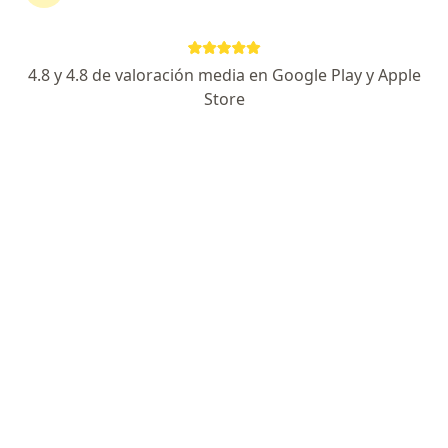
Carlos Vélez
4.8 y 4.8 de valoración media en Google Play y Apple
Store
Psicólogo
Sabaneta
Reservar cita
Sonia Esperanza Abril Santos
Psicólogo
Yopal
Reservar cita
Belkis Andrea Garzón Cárdenas
Psicólogo
Bogotá