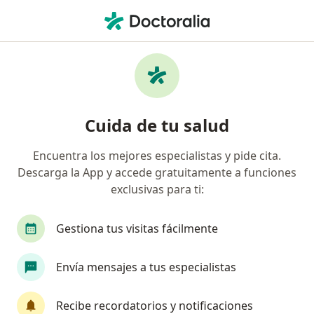
Men
¿Qué estás buscando?
Página De Inicio
Servicios
Tratamiento Contra La Ansiedad
Tratamiento contra la ansiedad -
Cuida de tu salud
Información, expertos y
Encuentra los mejores especialistas y pide cita.
preguntas frecuentes
Descarga la App y accede gratuitamente a funciones
exclusivas para ti:
Gestiona tus visitas fácilmente
Información
Envía mensajes a tus especialistas
Expertos en tratamiento contra la ansiedad
Recibe recordatorios y notificaciones