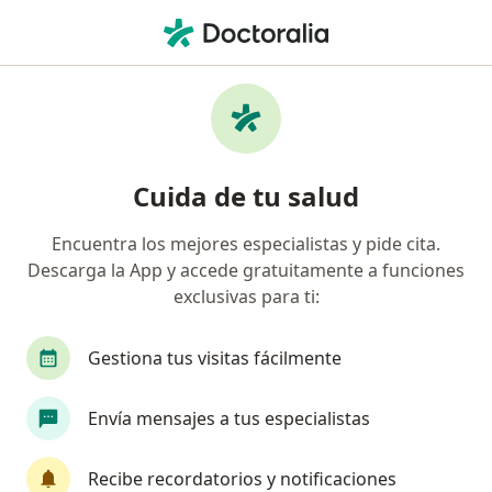
Men
Psicoterapia Infantil • Ibagué, Tolima
Filtros
• 1
Seguro
Mapa
Especialistas en Psicoterapia Infantil Ibagué
Cuida de tu salud
Encuentra los mejores especialistas y pide cita.
¿Qué especialidad estás buscando?
Descarga la App y accede gratuitamente a funciones
Psicólogo
Alergólogo
Fisioterapeuta
exclusivas para ti:
Gestiona tus visitas fácilmente
Envía mensajes a tus especialistas
Recibe recordatorios y notificaciones