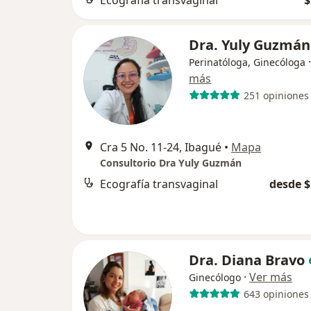
Ecografía transvaginal
$
Dra. Yuly Guzmán
Perinatóloga, Ginecóloga
más
251 opiniones
Cra 5 No. 11-24, Ibagué
•
Mapa
Consultorio Dra Yuly Guzmán
Ecografía transvaginal
desde $
Dra. Diana Bravo
·
Ver más
Ginecólogo
643 opiniones