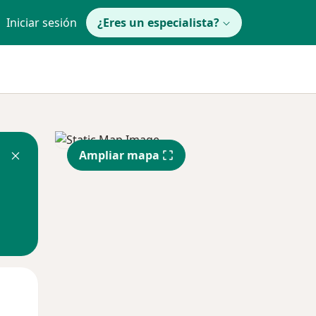
Iniciar sesión
¿Eres un especialista?
Ampliar mapa
Mar
Mié
Jue
11 Ago
12 Ago
13 Ago