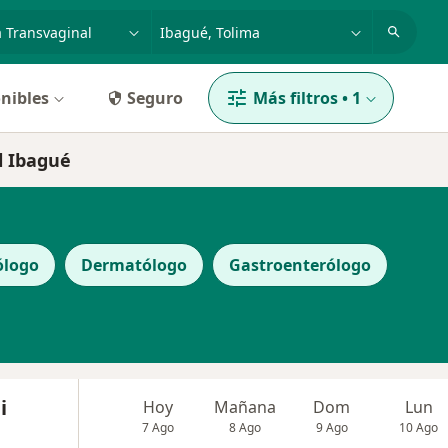
dad, enfermedad o nombre
p. ej. Bogotá
nibles
Seguro
Más filtros
•
1
l Ibagué
ólogo
Dermatólogo
Gastroenterólogo
i
Hoy
Mañana
Dom
Lun
7 Ago
8 Ago
9 Ago
10 Ago