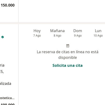
 150.000
Hoy
Mañana
Dom
Lun
7 Ago
8 Ago
9 Ago
10 Ago
La reserva de citas en línea no está
disponible
ria
Solicita una cita
ES,
alizada
Consultorio Gutierrez Acosta. "Ginecologia estetica, regenrativa y funcional"