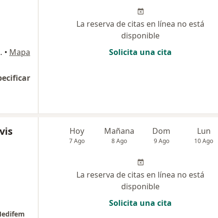
La reserva de citas en línea no está
disponible
dico Javeriano), Ibagué
•
Mapa
Solicita una cita
pecificar
vis
Hoy
Mañana
Dom
Lun
7 Ago
8 Ago
9 Ago
10 Ago
La reserva de citas en línea no está
disponible
Solicita una cita
 Medifem