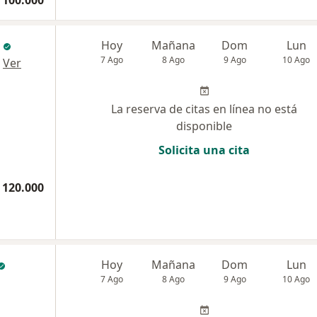
 100.000
Hoy
Mañana
Dom
Lun
7 Ago
8 Ago
9 Ago
10 Ago
·
Ver
La reserva de citas en línea no está
disponible
Solicita una cita
 120.000
Hoy
Mañana
Dom
Lun
7 Ago
8 Ago
9 Ago
10 Ago