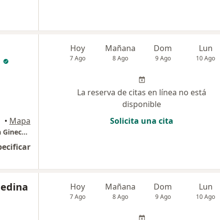
Hoy
Mañana
Dom
Lun
a
7 Ago
8 Ago
9 Ago
10 Ago
La reserva de citas en línea no está
disponible
•
Mapa
Solicita una cita
DR Pablo Cordoba QuESADDA Endorinologia Ginecologica
pecificar
Medina
Hoy
Mañana
Dom
Lun
7 Ago
8 Ago
9 Ago
10 Ago