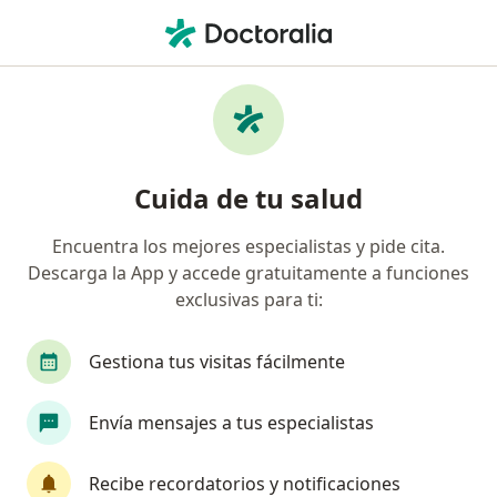
Men
Cirugía Endoscópica Ginecológica • Ibagué, Tolima
Filtros
• 1
Mapa
Especialistas en Cirugía endoscópica
Cuida de tu salud
ginecológica Ibagué
Encuentra los mejores especialistas y pide cita.
Descarga la App y accede gratuitamente a funciones
¿Qué especialidad estás buscando?
exclusivas para ti:
Ginecólogo
Gestiona tus visitas fácilmente
Envía mensajes a tus especialistas
Recibe recordatorios y notificaciones