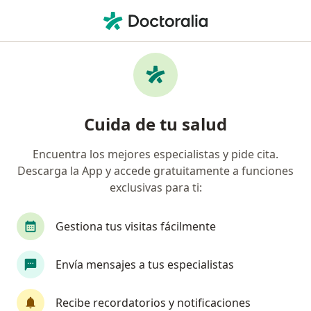
Men
Ejercicio Dirigido • Medellín, Antioquia
Filtros
• 1
Seguro
Mapa
Especialistas en Ejercicio Dirigido Medellín
Cuida de tu salud
Encuentra los mejores especialistas y pide cita.
¿Qué especialidad estás buscando?
Descarga la App y accede gratuitamente a funciones
Fisioterapeuta
Médico general
exclusivas para ti:
Gestiona tus visitas fácilmente
Envía mensajes a tus especialistas
Recibe recordatorios y notificaciones