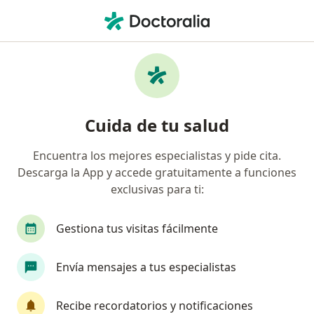
Men
Neurorehabilitación • Medellín, Antioquia
Filtros
• 1
Mapa
Especialistas en Neurorehabilitación
Cuida de tu salud
Medellín
Encuentra los mejores especialistas y pide cita.
Descarga la App y accede gratuitamente a funciones
¿Qué especialidad estás buscando?
exclusivas para ti:
Fisioterapeuta
Gastroenterólogo
Ginecól
Gestiona tus visitas fácilmente
Envía mensajes a tus especialistas
Recibe recordatorios y notificaciones