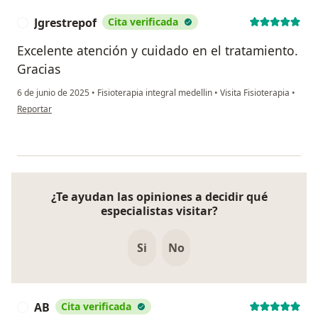
Jgrestrepof
Cita verificada
J
Excelente atención y cuidado en el tratamiento.
Gracias
6 de junio de 2025
•
Fisioterapia integral medellin
•
Visita Fisioterapia
•
en opinión del usuario Jgrestrepof
Reportar
¿Te ayudan las opiniones a decidir qué
especialistas visitar?
Si
No
AB
Cita verificada
A