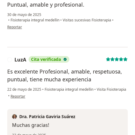
Puntual, amable y profesional.
30 de mayo de 2025
•
Fisioterapia integral medellin
•
Visitas sucesivas Fisioterapia
•
en opinión del usuario MM
Reportar
LuzA
Cita verificada
L
Es excelente Profesional, amable, respetuosa,
puntual, tiene mucha experiencia
22 de mayo de 2025
•
Fisioterapia integral medellin
•
Visita Fisioterapia
en opinión del usuario LuzA
•
Reportar
Dra. Patricia Gaviria Suárez
Muchas gracias!