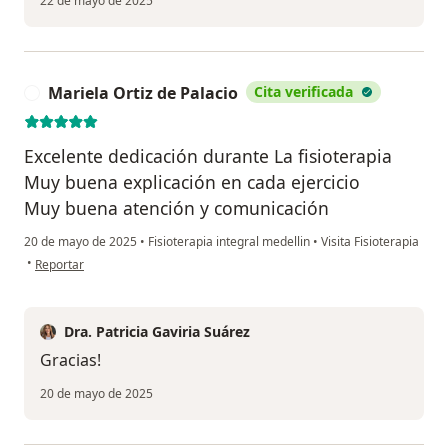
22 de mayo de 2025
Mariela Ortiz de Palacio
Cita verificada
M
Excelente dedicación durante La fisioterapia
Muy buena explicación en cada ejercicio
Muy buena atención y comunicación
20 de mayo de 2025
•
Fisioterapia integral medellin
•
Visita Fisioterapia
en opinión del usuario Mariela Ortiz de Palacio
•
Reportar
Dra. Patricia Gaviria Suárez
Gracias!
20 de mayo de 2025