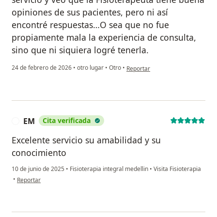
opiniones de sus pacientes, pero ni así
encontré respuestas…O sea que no fue
propiamente mala la experiencia de consulta,
sino que ni siquiera logré tenerla.
en opinión del usuario M.E.P.
24 de febrero de 2026
•
otro lugar
•
Otro
•
Reportar
EM
Cita verificada
E
Excelente servicio su amabilidad y su
conocimiento
10 de junio de 2025
•
Fisioterapia integral medellin
•
Visita Fisioterapia
en opinión del usuario EM
•
Reportar