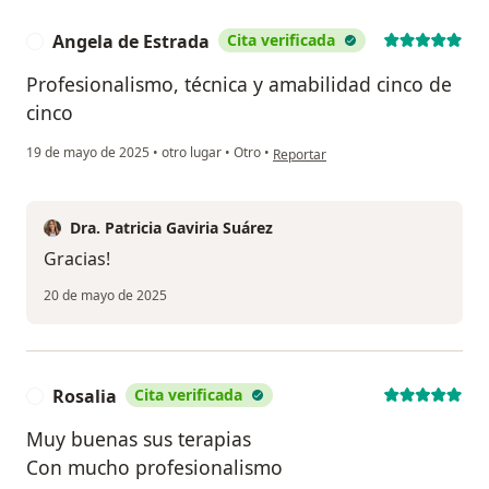
Angela de Estrada
Cita verificada
A
Profesionalismo, técnica y amabilidad cinco de
cinco
en opinión del usuario Angela de E
19 de mayo de 2025
•
otro lugar
•
Otro
•
Reportar
Dra. Patricia Gaviria Suárez
Gracias!
20 de mayo de 2025
Rosalia
Cita verificada
R
Muy buenas sus terapias
Con mucho profesionalismo