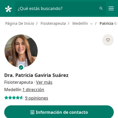
Men
¿Qué estás buscando?
Página De Inicio
Fisioterapeuta
Medellín
Patricia G
Cambiar de ciu
Dra.
Patricia Gaviria Suárez
sobre las especializaciones
Fisioterapeuta
·
Ver más
Medellín
1 dirección
9 opiniones
Información de contacto