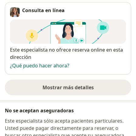
Consulta en línea
Disponibilidad
Este especialista no ofrece reserva online en esta
dirección
¿Qué puedo hacer ahora?
Mostrar más detalles
sobre la dirección
No se aceptan aseguradoras
Este especialista sólo acepta pacientes particulares.
Usted puede pagar directamente para reservar, o
buscar otro especialista que acepte su aseguradora.