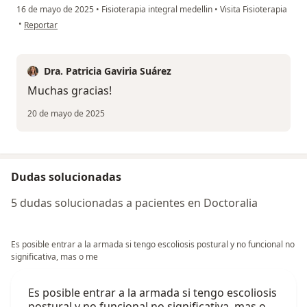
16 de mayo de 2025
•
Fisioterapia integral medellin
•
Visita Fisioterapia
en opinión del usuario Rosalia
•
Reportar
Dra. Patricia Gaviria Suárez
Muchas gracias!
20 de mayo de 2025
Dudas solucionadas
5 dudas solucionadas a pacientes en Doctoralia
Es posible entrar a la armada si tengo escoliosis postural y no funcional no
significativa, mas o me
Es posible entrar a la armada si tengo escoliosis
postural y no funcional no significativa, mas o