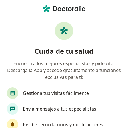
Men
Epilepsia En La Infancia Y La Adolescencia • Bogotá, Cundinamarca
Filtros
• 1
Seguro
Mapa
Especialistas en Epilepsia en la infancia y la
Cuida de tu salud
adolescencia Bogotá
Encuentra los mejores especialistas y pide cita.
Descarga la App y accede gratuitamente a funciones
¿Qué especialidad estás buscando?
exclusivas para ti:
Neurólogo pediatra
Médico general
Neur
Gestiona tus visitas fácilmente
Envía mensajes a tus especialistas
Recibe recordatorios y notificaciones