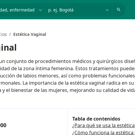
dad, enfermedad o nombre
p. ej. Bogotá
cios
Estética Vaginal
ginal
s un conjunto de procedimientos médicos y quirúrgicos dise
lidad de la zona íntima femenina. Estos tratamientos pued
ducción de labios menores, así como problemas funcionales
monales. La importancia de la estética vaginal radica en s
y el bienestar de las mujeres, mejorando su calidad de vida
Tabla de contenidos
000
¿Para qué se usa la estética
¿Cómo funciona la estética 
s