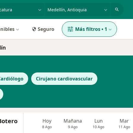
dad, enfermedad o nombre
p. ej. Bogotá
nibles
Seguro
Más filtros
•
1
lín
Cardiólogo
Cirujano cardiovascular
Botero
Hoy
Mañana
Lun
Mar
8 Ago
9 Ago
10 Ago
11 Ago