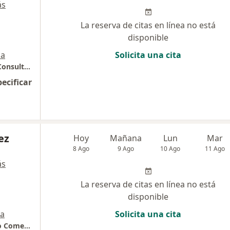
ás
La reserva de citas en línea no está
disponible
a
Solicita una cita
Consulta privada - Dr. Juan Esteban Botero Consultorio 1551
pecificar
ez
Hoy
Mañana
Lun
Mar
8 Ago
9 Ago
10 Ago
11 Ago
ás
La reserva de citas en línea no está
disponible
a
Solicita una cita
Consultorio privado, Torre Médica 2 - Centro Comercial El Tesoro - Consultorio 1865