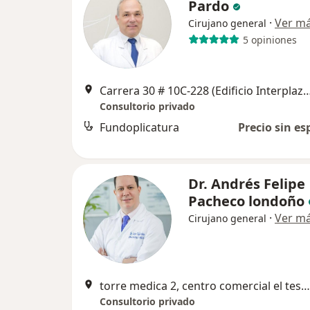
Pardo
·
Ver m
Cirujano general
5 opiniones
Carrera 30 # 10C-228 (Edificio Interplaza Consultori
Consultorio privado
Fundoplicatura
Precio sin es
Dr. Andrés Felipe
Pacheco londoño
·
Ver m
Cirujano general
torre medica 2, centro comercial el tesoro, consultorio 1560, Medellín
Consultorio privado