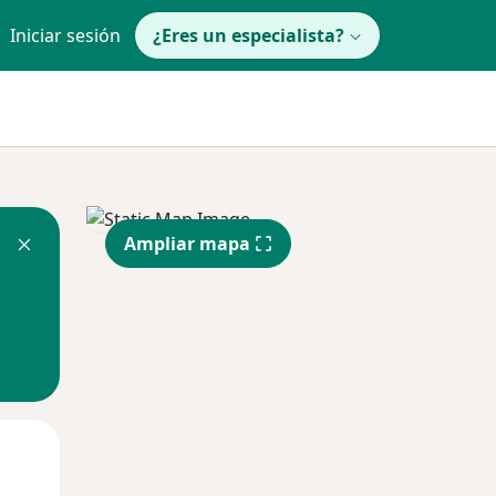
Iniciar sesión
¿Eres un especialista?
Ampliar mapa
Mié
Jue
Vie
12 Ago
13 Ago
14 Ago