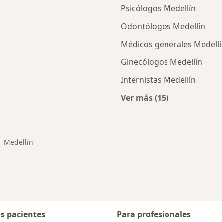
Psicólogos Medellín
Odontólogos Medellín
Médicos generales Medellí
Ginecólogos Medellín
Internistas Medellín
Ver más (15)
ios en Medellín
Más en esta categor
Medellín
biar de ciudad
os pacientes
Para profesionales