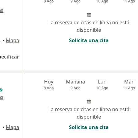
8 Ago
9 Ago
10 Ago
11 Ago
ás
La reserva de citas en línea no está
disponible
o 513), Medellín
•
Mapa
Solicita una cita
pecificar
Hoy
Mañana
Lun
Mar
8 Ago
9 Ago
10 Ago
11 Ago
ás
La reserva de citas en línea no está
disponible
•
Mapa
Solicita una cita