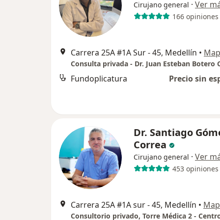
·
Ver m
Cirujano general
166 opiniones
Carrera 25A #1A Sur - 45, Medellín
•
Map
Fundoplicatura
Precio sin es
Dr. Santiago Góm
Correa
·
Ver m
Cirujano general
453 opiniones
Carrera 25A #1A sur - 45, Medellín
•
Map