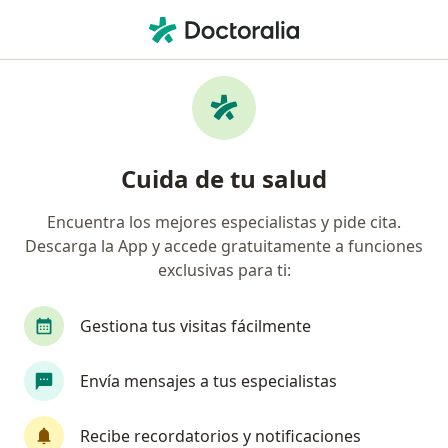
Men
Biopsia De Nódulo Linfático • Medellín, Antioquia
Filtros
• 1
Seguro
Mapa
Especialistas en Biopsia de Nódulo Linfático
Cuida de tu salud
Medellín
Encuentra los mejores especialistas y pide cita.
Descarga la App y accede gratuitamente a funciones
¿Qué especialidad estás buscando?
exclusivas para ti:
Cirujano general
Oncólogo
Dermatólogo
Gestiona tus visitas fácilmente
Envía mensajes a tus especialistas
Recibe recordatorios y notificaciones