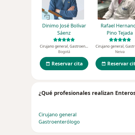
Dinimo José Bolívar
Rafael Hernan
Sáenz
Pino Tejada
Cirujano general, Gastroenterólogo
Bogotá
Neiva
Reservar cita
Reservar ci
¿Qué profesionales realizan Entero
Cirujano general
Gastroenterólogo