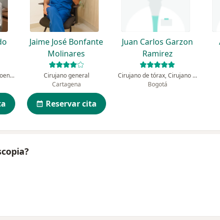
do
Jaime José Bonfante
Juan Carlos Garzon
Molinares
Ramirez
Cirujano general, Gastroenterólogo
Cirujano general
Cirujano de tórax, Cirujano general
Cartagena
Bogotá
ta
Reservar cita
scopia?