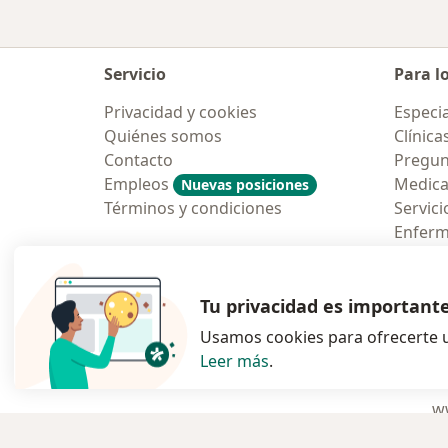
Servicio
Para l
Privacidad y cookies
Especia
Quiénes somos
Clínica
Contacto
Pregun
Empleos
Medic
Nuevas posiciones
Términos y condiciones
Servici
Enfer
Pregun
Aplicac
Tu privacidad es important
Usamos cookies para ofrecerte u
Leer más
.
se abre en una n
se abre 
s
Polska
,
Türkiye
,
España
,
ww