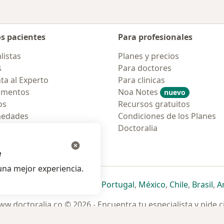
os pacientes
Para profesionales
listas
Planes y precios
s
Para doctores
ta al Experto
Para clinicas
amentos
Noa Notes
nuevo
os
Recursos gratuitos
medades
Condiciones de los Planes
tas Frecuentes
Doctoralia
ión para móvil
e
na mejor experiencia.
ueva pestaña
en una nueva pestaña
e abre en una nueva pestaña
se abre en una nueva pestaña
se abre en una nueva pestaña
se abre en una nueva pestaña
se abre en una nueva p
se abre en una
se abre e
se
Italia
,
Deutschland
,
Česko
,
Portugal
,
México
,
Chile
,
Brasil
,
A
w.doctoralia.co © 2026 - Encuentra tu especialista y pide c